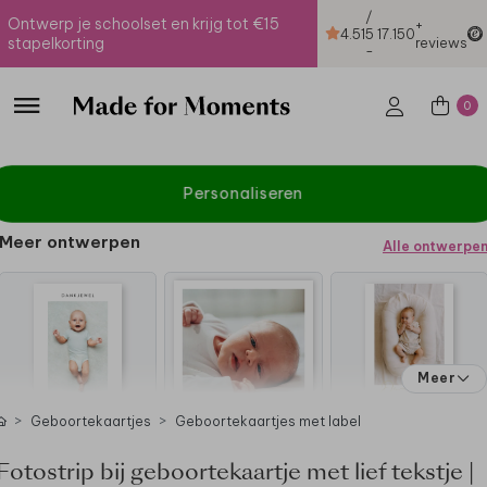
/
Ontwerp je schoolset en krijg tot €15
+
4.51
5
17.150
stapelkorting
reviews
-
0
Personaliseren
Meer ontwerpen
Alle ontwerpe
Meer
Geboortekaartjes
Geboortekaartjes met label
Fotostrip bij geboortekaartje met lief tekstje |