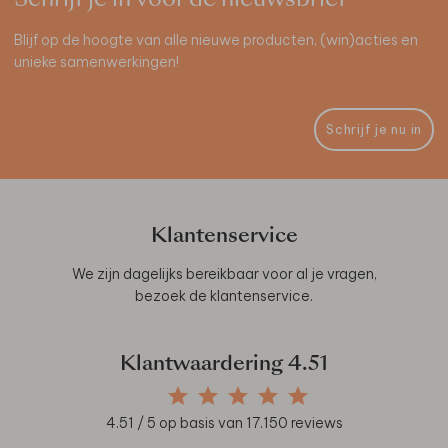
Blijf op de hoogte van alle nieuwe producten, (win)acties en
unieke samenwerkingen!
Schrijf je nu in
Klantenservice
We zijn dagelijks bereikbaar voor al je vragen,
bezoek de
klantenservice
.
Klantwaardering
4.51
4.51
/ 5 op basis van
17.150
reviews