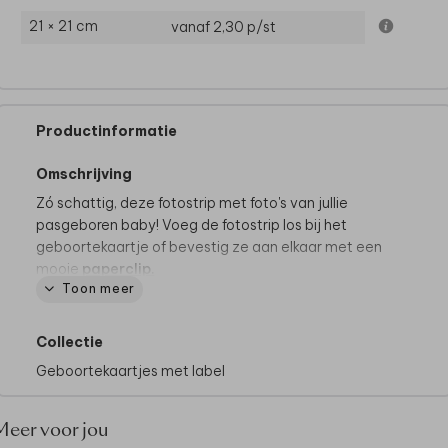
21 × 21 cm
vanaf 2,30
p/st
Productinformatie
Omschrijving
Zó schattig, deze fotostrip met foto's van jullie
pasgeboren baby! Voeg de fotostrip los bij het
geboortekaartje of bevestig ze aan elkaar met een
mooie
paperclip.
Toon meer
Collectie
Geboortekaartjes met label
Meer voor jou