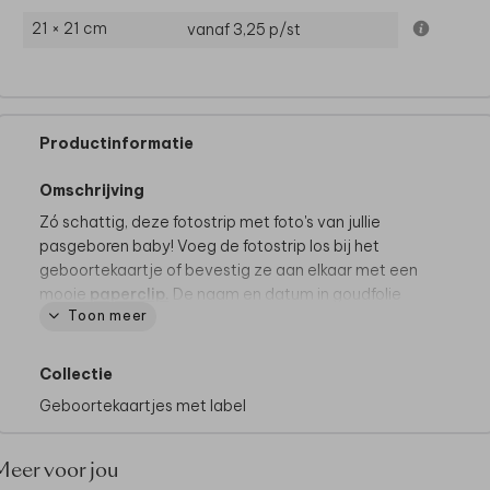
21 × 21 cm
vanaf 3,25
p/st
Productinformatie
Omschrijving
Zó schattig, deze fotostrip met foto's van jullie
pasgeboren baby! Voeg de fotostrip los bij het
geboortekaartje of bevestig ze aan elkaar met een
mooie
paperclip.
De naam en datum in goudfolie
Toon meer
geven de strip een luxe finish.
Collectie
Geboortekaartjes met label
Meer voor jou