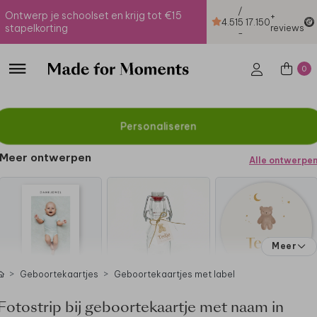
/
Ontwerp je schoolset en krijg tot €15
+
4.51
5
17.150
stapelkorting
reviews
-
0
Personaliseren
Meer ontwerpen
Alle ontwerpe
Meer
Geboortekaartjes
Geboortekaartjes met label
Fotostrip bij geboortekaartje met naam in