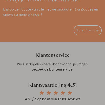
Blijf op de hoogte van alle nieuwe producten, (win)acties en
unieke samenwerkingen!
Schrijf je nu in
Klantenservice
We zijn dagelijks bereikbaar voor al je vragen,
bezoek de
klantenservice
.
Klantwaardering
4.51
4.51
/ 5 op basis van
17.150
reviews