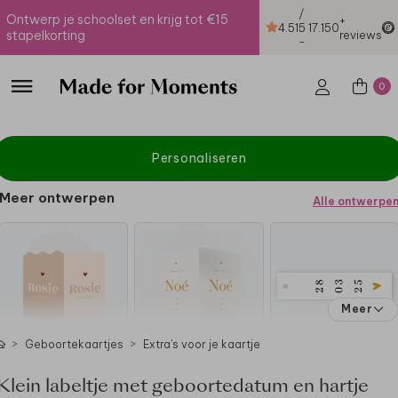
/
Ontwerp je schoolset en krijg tot €15
+
4.51
5
17.150
stapelkorting
reviews
-
0
Personaliseren
Meer ontwerpen
Alle ontwerpe
Meer
Geboortekaartjes
Extra's voor je kaartje
Klein labeltje met geboortedatum en hartje