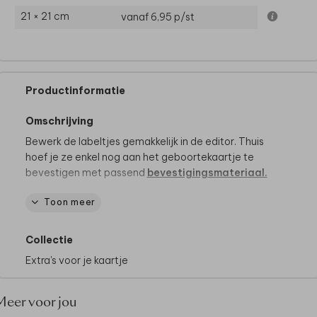
21 × 21 cm
vanaf 6,95
p/st
Productinformatie
Omschrijving
Bewerk de labeltjes gemakkelijk in de editor. Thuis
hoef je ze enkel nog aan het geboortekaartje te
bevestigen met passend
bevestigingsmateriaal.
Toon meer
Specificaties:
• 16 labels
• Formaat: 2 x 8.5 cm
Collectie
• Papiersoort: coated karton
Extra's voor je kaartje
Meer voor jou