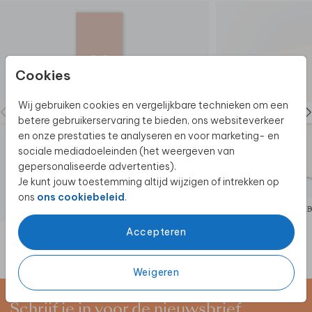
Mocht je er niet uitkomen, neem dan gerust
contact
met ons op. Wij zijn er om je te helpen.
Cookies
Wij gebruiken cookies en vergelijkbare technieken om een
betere gebruikerservaring te bieden, ons websiteverkeer
en onze prestaties te analyseren en voor marketing- en
sociale mediadoeleinden (het weergeven van
gepersonaliseerde advertenties).
Je kunt jouw toestemming altijd wijzigen of intrekken op
ons
ons cookiebeleid
.
LABELTJE
GEB
Accepteren
Weigeren
Schrijf je in voor de nieuwsbrief