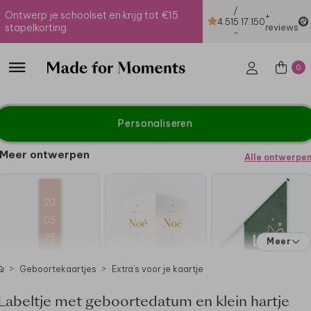
/
Ontwerp je schoolset en krijg tot €15
+
4.51
5
17.150
stapelkorting
reviews
-
0
Personaliseren
Meer ontwerpen
Alle ontwerpe
Meer
Geboortekaartjes
Extra's voor je kaartje
Labeltje met geboortedatum en klein hartje