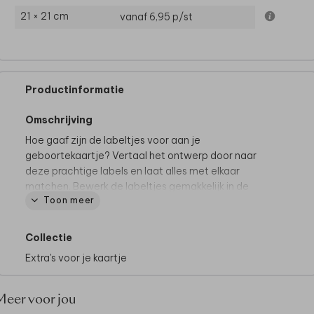
21 × 21 cm
vanaf 6,95
p/st
Productinformatie
Omschrijving
Hoe gaaf zijn de labeltjes voor aan je
geboortekaartje? Vertaal het ontwerp door naar
deze prachtige labels en laat alles met elkaar
matchen. Bewerk de labeltjes gemakkelijk in de
Toon meer
editor. Thuis hoef je ze enkel nog aan het
geboortekaartje te bevestigen met passend
bevestigingsmateriaal.
Collectie
Extra's voor je kaartje
Specificaties:
• 16 labels
• Formaat: 2 x 8.5 cm
Meer voor jou
• Papiersoort: coated karton