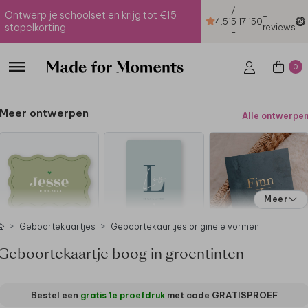
/
Ontwerp je schoolset en krijg tot €15
+
4.51
5
17.150
stapelkorting
reviews
-
0
Meer ontwerpen
Alle ontwerpe
Meer
Geboortekaartjes
Geboortekaartjes originele vormen
Geboortekaartje boog in groentinten
Bestel een
gratis 1e proefdruk
met code
GRATISPROEF