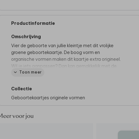
Productinformatie
Omschrijving
Vier de geboorte van jullie kleintje met dit vrolijke
groene geboortekaartje. De boog vorm en
organische vormen maken dit kaartje extra origineel.
Wil je iets aanpassen? Dan kan gemakkelijk met de
Toon meer
online editor.
Collectie
Geboortekaartjes originele vormen
Meer voor jou