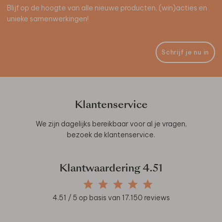
Blijf op de hoogte van alle nieuwe producten, (win)acties en
unieke samenwerkingen!
Schrijf je nu in
Klantenservice
We zijn dagelijks bereikbaar voor al je vragen,
bezoek de
klantenservice
.
Klantwaardering
4.51
4.51
/ 5 op basis van
17.150
reviews