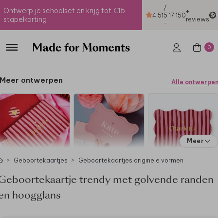
/
Ontwerp je schoolset en krijg tot €15
+
4.51
5
17.150
stapelkorting
reviews
-
0
Meer ontwerpen
Alle ontwerpe
Meer
Geboortekaartjes
Geboortekaartjes originele vormen
Geboortekaartje trendy met golvende randen
en hoogglans