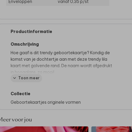
Enveloppen
vanaf 0,35
p/st
Productinformatie
Omschrijving
Hoe gaaf is dit trendy geboortekaartje? Kondig de
komst van je dochtertje aan met deze trendy lila
kaart met golvende rand. De naam wordt afgedrukt
in hoogglans, zo mooi!
Toon meer
Collectie
Geboortekaartjes originele vormen
Meer voor jou