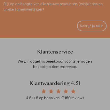
Blijf op de hoogte van alle nieuwe producten, (win)acties en
unieke samenwerkingen!
Schrijf je nu in
Klantenservice
We zijn dagelijks bereikbaar voor al je vragen,
bezoek de
klantenservice
.
Klantwaardering
4.51
4.51
/ 5 op basis van
17.150
reviews