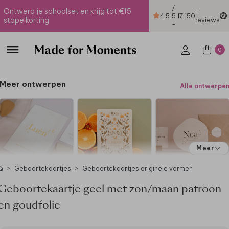
/
Ontwerp je schoolset en krijg tot €15
+
4.51
5
17.150
stapelkorting
reviews
-
0
Meer ontwerpen
Alle ontwerpe
Meer
Geboortekaartjes
Geboortekaartjes originele vormen
Geboortekaartje geel met zon/maan patroon
en goudfolie