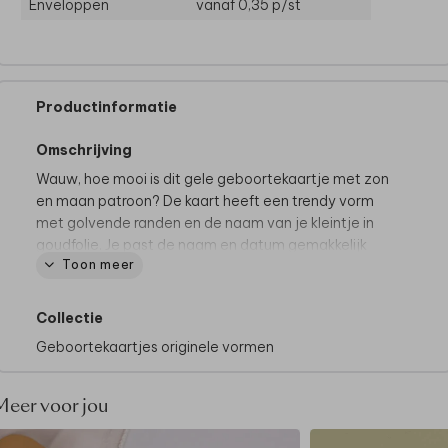
Enveloppen
vanaf 0,35
p/st
Productinformatie
Omschrijving
Wauw, hoe mooi is dit gele geboortekaartje met zon
en maan patroon? De kaart heeft een trendy vorm
met golvende randen en de naam van je kleintje in
goudfolie. Je past de naam en datum gemakkelijk
Toon meer
zelf aan met onze online editor!
Collectie
Geboortekaartjes originele vormen
Meer voor jou