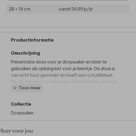
28 × 19 cm
vanaf 39,99
p/st
Productinformatie
Omschrijving
Presentatie doos voor je doopsuiker en later te
gebruiken als opberg kist voor je kleintje. De doos is
van echt hout gemaakt en heeft een schuifdeksel.
Op de deksel zie je de naam van het kindje omringd
Toon meer
door hartjes. Pas het ontwerp naar wens zelf aan.
Dit product maakt deel uit van
een complete set in
deze stijl.
Collectie
Doopsuiker
Meer voor jou