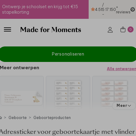
/
Ontwerp je schoolset en krijg tot €15
+
4.51
5
17.150
stapelkorting
reviews
-
0
Personaliseren
Meer ontwerpen
Alle ontwerpe
Meer
Geboorte
Geboorteproducten
Adressticker voor geboortekaartje met vlinder