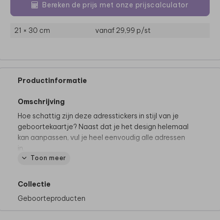
Bereken de prijs met onze prijscalculator
21 × 30 cm
vanaf 29,99
p/st
Productinformatie
Omschrijving
Hoe schattig zijn deze adresstickers in stijl van je
geboortekaartje? Naast dat je het design helemaal
kan aanpassen, vul je heel eenvoudig alle adressen
in.
Toon meer
• 12 adresstickers per vel
• formaat van 97x45 mm
Collectie
• rechte hoeken
Geboorteproducten