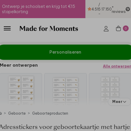
/
Ontwerp je schoolset en krijg tot €15
+
4.51
5
17.150
stapelkorting
reviews
-
0
Personaliseren
Meer ontwerpen
Alle ontwerpe
Meer
Geboorte
Geboorteproducten
Adresstickers voor geboortekaartje met hartje