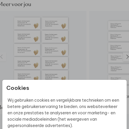
Meer voor jou
Dit product maakt deel uit van
een complete set in
deze stijl.
Cookies
ADRESSTICKER
AD
Wij gebruiken cookies en vergelijkbare technieken om een
betere gebruikerservaring te bieden, ons websiteverkeer
Bekijk de complete set
en onze prestaties te analyseren en voor marketing- en
sociale mediadoeleinden (het weergeven van
gepersonaliseerde advertenties).