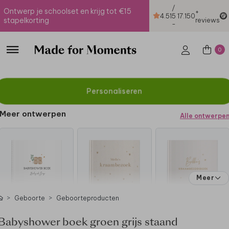
/
Ontwerp je schoolset en krijg tot €15
+
4.51
5
17.150
stapelkorting
reviews
-
0
Personaliseren
Meer ontwerpen
Alle ontwerpe
Meer
Geboorte
Geboorteproducten
Babyshower boek groen grijs staand