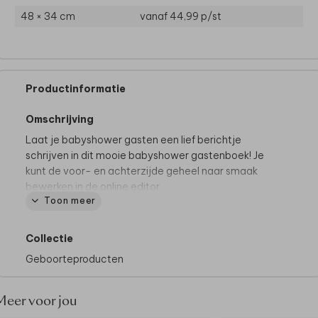
48 × 34 cm
vanaf 44,99
p/st
Productinformatie
Omschrijving
Laat je babyshower gasten een lief berichtje
schrijven in dit mooie babyshower gastenboek! Je
kunt de voor- en achterzijde geheel naar smaak
bewerken in de online editor.
Toon meer
Goed om te weten:
We raden je af om tekst op de
rug van het boek te plaatsen.
Collectie
Geboorteproducten
Meer voor jou