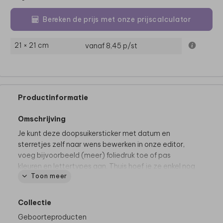
Bereken de prijs met onze prijscalculator
21 × 21 cm
vanaf 8,45
p/st
Productinformatie
Omschrijving
Je kunt deze doopsuikersticker met datum en
sterretjes zelf naar wens bewerken in onze editor,
voeg bijvoorbeeld (meer) foliedruk toe of pas
kleuren en lettertypes aan. Thuis hoef je ze enkel nog
Toon meer
op het doopsuiker item te plakken.
Dit product maakt deel uit van
een complete set in
Collectie
deze stijl.
Geboorteproducten