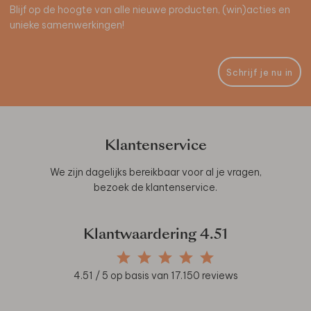
Blijf op de hoogte van alle nieuwe producten, (win)acties en
unieke samenwerkingen!
Schrijf je nu in
Klantenservice
We zijn dagelijks bereikbaar voor al je vragen,
bezoek de
klantenservice
.
Klantwaardering
4.51
4.51
/ 5 op basis van
17.150
reviews