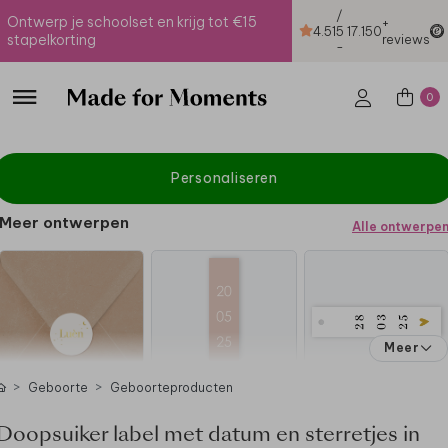
/
Ontwerp je schoolset en krijg tot €15
+
4.51
5
17.150
stapelkorting
reviews
-
0
Personaliseren
Meer ontwerpen
Alle ontwerpe
Meer
Geboorte
Geboorteproducten
Doopsuiker label met datum en sterretjes in