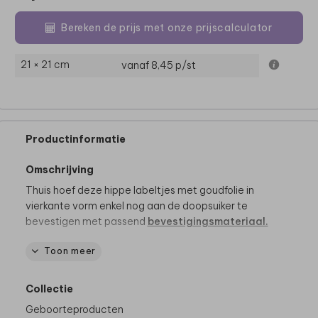
Bereken de prijs met onze prijscalculator
21 × 21 cm
vanaf 8,45
p/st
Productinformatie
Omschrijving
Thuis hoef deze hippe labeltjes met goudfolie in
vierkante vorm enkel nog aan de doopsuiker te
bevestigen met passend
bevestigingsmateriaal.
Toon meer
Dit product maakt deel uit van
een complete set in
deze stijl.
Collectie
Geboorteproducten