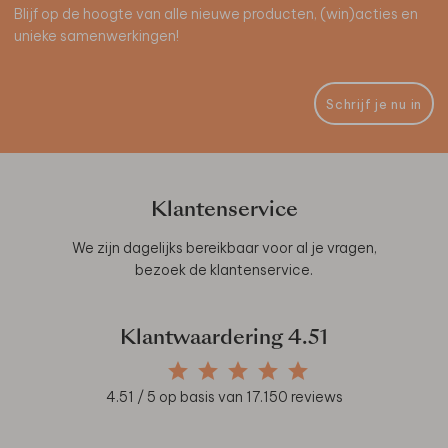
Blijf op de hoogte van alle nieuwe producten, (win)acties en
unieke samenwerkingen!
Schrijf je nu in
Klantenservice
We zijn dagelijks bereikbaar voor al je vragen,
bezoek de
klantenservice
.
Klantwaardering
4.51
4.51
/ 5 op basis van
17.150
reviews