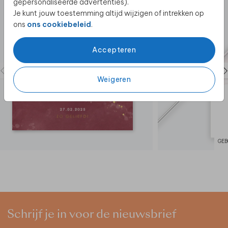
gepersonaliseerde advertenties).
Je kunt jouw toestemming altijd wijzigen of intrekken op
ons
ons cookiebeleid
.
Accepteren
Weigeren
GEB
Schrijf je in voor de nieuwsbrief