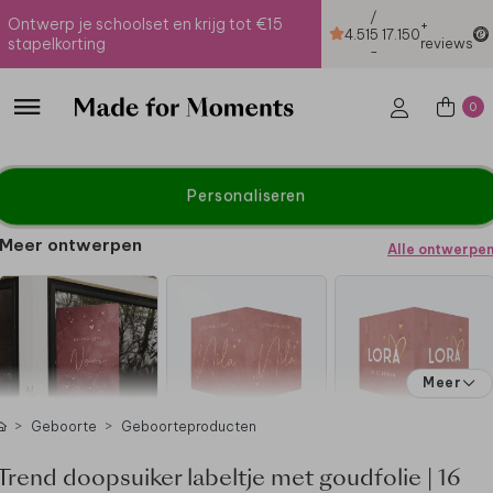
/
Ontwerp je schoolset en krijg tot €15
+
4.51
5
17.150
stapelkorting
reviews
-
0
Personaliseren
Meer ontwerpen
Alle ontwerpe
Meer
Geboorte
Geboorteproducten
Trend doopsuiker labeltje met goudfolie | 16