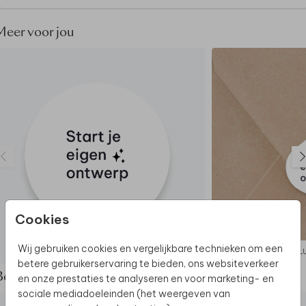
Meer voor jou
Cookies
Wij gebruiken cookies en vergelijkbare technieken om een
TUINBORD
SL
betere gebruikerservaring te bieden, ons websiteverkeer
Bekijk de complete set
en onze prestaties te analyseren en voor marketing- en
sociale mediadoeleinden (het weergeven van