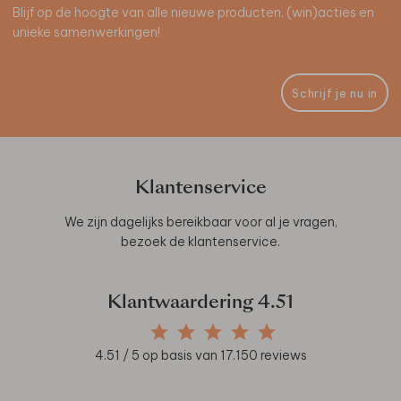
Blijf op de hoogte van alle nieuwe producten, (win)acties en
unieke samenwerkingen!
Schrijf je nu in
Klantenservice
We zijn dagelijks bereikbaar voor al je vragen,
bezoek de
klantenservice
.
Klantwaardering
4.51
4.51
/ 5 op basis van
17.150
reviews