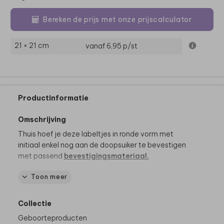
Bereken de prijs met onze prijscalculator
21 × 21 cm
vanaf 6,95
p/st
Productinformatie
Omschrijving
Thuis hoef je deze labeltjes in ronde vorm met
initiaal enkel nog aan de doopsuiker te bevestigen
met passend
bevestigingsmateriaal.
Toon meer
Dit product maakt deel uit van
een complete set in
deze stijl.
Collectie
Geboorteproducten