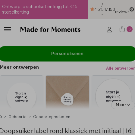
/
Ontwerp je schoolset en krijg tot €15
+
4.51
5
17.150
stapelkorting
reviews
-
0
Personaliseren
Meer ontwerpen
Alle ontwerpe
Meer
Geboorte
Geboorteproducten
Doopsuiker label rond klassiek met initiaal | 16