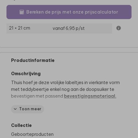
Bereken de prijs met onze prijscalculator
21 × 21 cm
vanaf 6,95
p/st
Productinformatie
Omschrijving
Thuis hoef je deze vrolijke labeltjes in vierkante vorm
met teddybeertje enkel nog aan de doopsuiker te
bevestigen met passend
bevestigingsmateriaal.
Toon meer
Dit product maakt deel uit van
een complete set in
deze stijl.
Collectie
Geboorteproducten