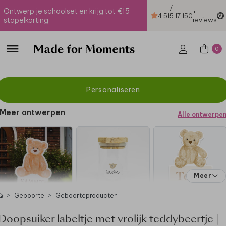
/
Ontwerp je schoolset en krijg tot €15
+
4.51
5
17.150
stapelkorting
reviews
-
0
Personaliseren
Meer ontwerpen
Alle ontwerpe
Meer
Geboorte
Geboorteproducten
Doopsuiker labeltje met vrolijk teddybeertje |