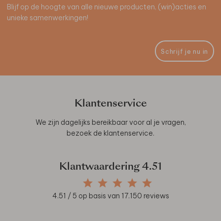
Blijf op de hoogte van alle nieuwe producten, (win)acties en
unieke samenwerkingen!
Schrijf je nu in
Klantenservice
We zijn dagelijks bereikbaar voor al je vragen,
bezoek de
klantenservice
.
Klantwaardering
4.51
4.51
/ 5 op basis van
17.150
reviews