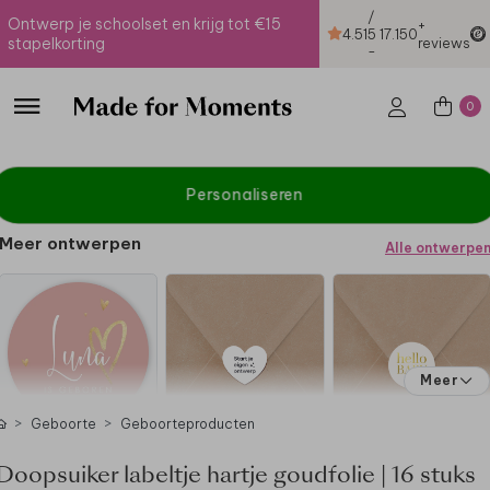
/
Ontwerp je schoolset en krijg tot €15
+
4.51
5
17.150
stapelkorting
reviews
-
0
Personaliseren
Meer ontwerpen
Alle ontwerpe
Meer
Geboorte
Geboorteproducten
Doopsuiker labeltje hartje goudfolie | 16 stuks