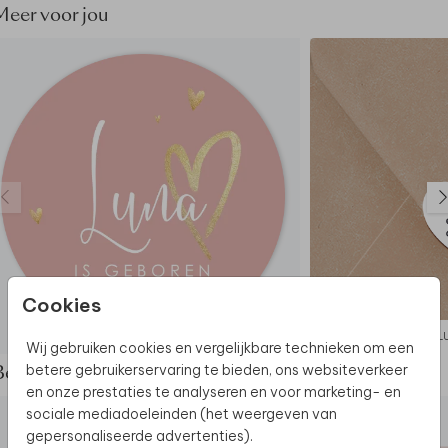
Meer voor jou
Cookies
RAAMSTICKER
SL
Wij gebruiken cookies en vergelijkbare technieken om een
betere gebruikerservaring te bieden, ons websiteverkeer
Bekijk de complete set
en onze prestaties te analyseren en voor marketing- en
sociale mediadoeleinden (het weergeven van
gepersonaliseerde advertenties).