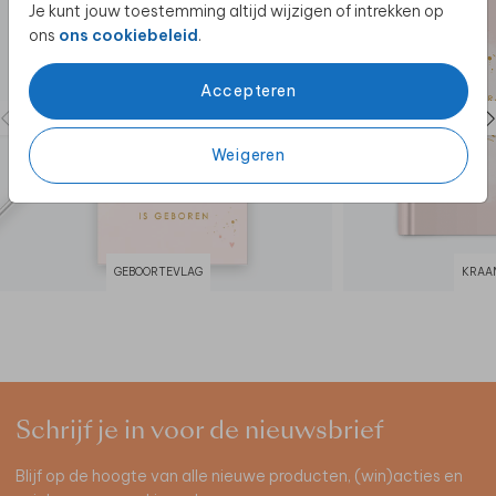
Je kunt jouw toestemming altijd wijzigen of intrekken op
ons
ons cookiebeleid
.
Accepteren
Weigeren
GEBOORTEVLAG
KRAA
Schrijf je in voor de nieuwsbrief
Blijf op de hoogte van alle nieuwe producten, (win)acties en