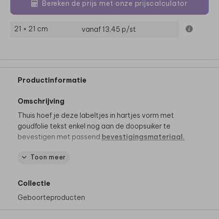
Bereken de prijs met onze prijscalculator
21 × 21 cm
vanaf 13,45
p/st
Productinformatie
Omschrijving
Thuis hoef je deze labeltjes in hartjes vorm met
goudfolie tekst enkel nog aan de doopsuiker te
bevestigen met passend
bevestigingsmateriaal.
Toon meer
Dit product maakt deel uit van
een complete set in
deze stijl.
Collectie
Geboorteproducten