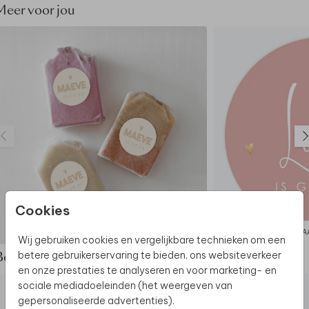
Meer voor jou
Cookies
STICKER
RA
Wij gebruiken cookies en vergelijkbare technieken om een
betere gebruikerservaring te bieden, ons websiteverkeer
Bekijk de complete set
en onze prestaties te analyseren en voor marketing- en
sociale mediadoeleinden (het weergeven van
gepersonaliseerde advertenties).