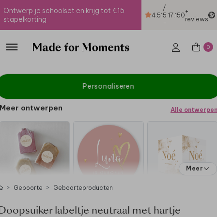
/
Ontwerp je schoolset en krijg tot €15
+
4.51
5
17.150
stapelkorting
reviews
-
0
Personaliseren
Meer ontwerpen
Alle ontwerpe
Meer
Geboorte
Geboorteproducten
Doopsuiker labeltje neutraal met hartje