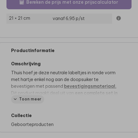
Bereken de prijs met onze prijscalculator
21 × 21 cm
vanaf 6,95
p/st
Productinformatie
Omschrijving
Thuis hoef je deze neutrale labeltjes in ronde vorm
met hartje enkel nog aan de doopsuiker te
bevestigen met passend
bevestigingsmateriaal.
Dit product maakt deel uit van
een complete set in
Toon meer
deze stijl.
Collectie
Geboorteproducten