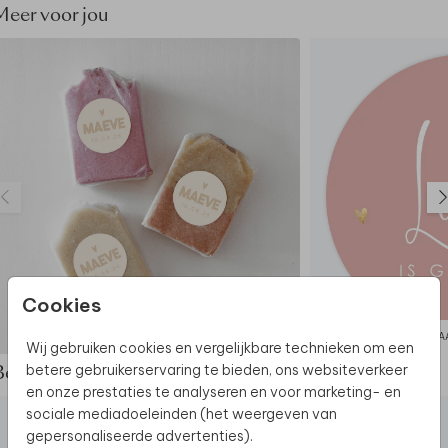
Meer voor jou
Cookies
STICKER
RA
Wij gebruiken cookies en vergelijkbare technieken om een
betere gebruikerservaring te bieden, ons websiteverkeer
Bekijk de complete set
en onze prestaties te analyseren en voor marketing- en
sociale mediadoeleinden (het weergeven van
gepersonaliseerde advertenties).