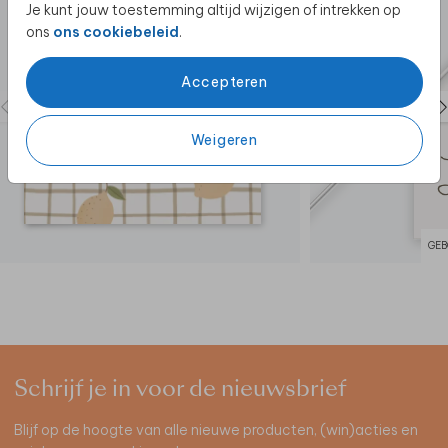
Je kunt jouw toestemming altijd wijzigen of intrekken op
ons
ons cookiebeleid
.
Accepteren
Weigeren
GEB
Schrijf je in voor de nieuwsbrief
Blijf op de hoogte van alle nieuwe producten, (win)acties en