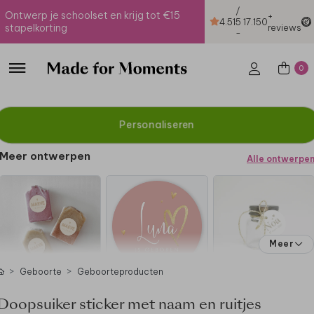
/
Ontwerp je schoolset en krijg tot €15
+
4.51
5
17.150
stapelkorting
reviews
-
0
Personaliseren
Meer ontwerpen
Alle ontwerpe
Meer
Geboorte
Geboorteproducten
Doopsuiker sticker met naam en ruitjes