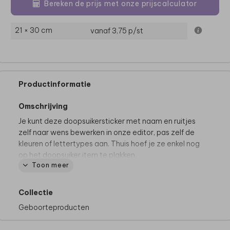
Bereken de prijs met onze prijscalculator
21 × 30 cm
vanaf 3,75
p/st
Productinformatie
Omschrijving
Je kunt deze doopsuikersticker met naam en ruitjes
zelf naar wens bewerken in onze editor, pas zelf de
kleuren of lettertypes aan. Thuis hoef je ze enkel nog
op het doopsuiker item te plakken.
Toon meer
Dit product maakt deel uit van
een complete set in
deze stijl.
Collectie
Geboorteproducten