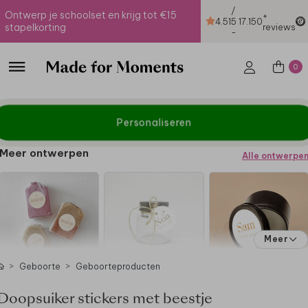
/
Ontwerp je schoolset en krijg tot €15
+
4.51
5
17.150
stapelkorting
reviews
-
0
Personaliseren
Meer ontwerpen
Alle ontwerpe
Meer
Geboorte
Geboorteproducten
Doopsuiker stickers met beestje