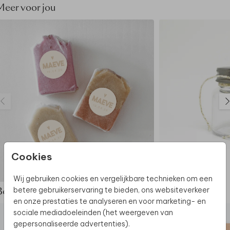
Meer voor jou
Cookies
STICKER
Wij gebruiken cookies en vergelijkbare technieken om een
betere gebruikerservaring te bieden, ons websiteverkeer
Bekijk de complete set
en onze prestaties te analyseren en voor marketing- en
sociale mediadoeleinden (het weergeven van
gepersonaliseerde advertenties).