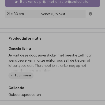
Bereken de prijs met onze prijscalculator
21 × 30 cm
vanaf 3,75
p/st
Productinformatie
Omschrijving
Je kunt deze doopsuikersticker met beestje zelf naar
wens bewerken in onze editor, pas zelf de kleuren of
lettertypes aan. Thuis hoef je ze enkel nog op het
doopsuiker item te plakken.
Toon meer
Dit product maakt deel uit van
een complete set in
deze stijl.
Collectie
Geboorteproducten