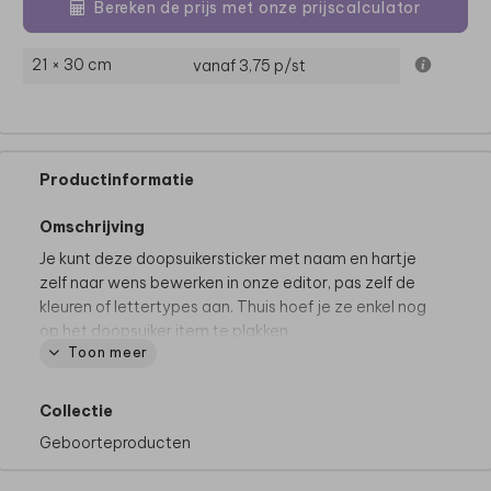
Bereken de prijs met onze prijscalculator
21 × 30 cm
vanaf 3,75
p/st
Productinformatie
Omschrijving
Je kunt deze doopsuikersticker met naam en hartje
zelf naar wens bewerken in onze editor, pas zelf de
kleuren of lettertypes aan. Thuis hoef je ze enkel nog
op het doopsuiker item te plakken.
Toon meer
Dit product maakt deel uit van
een complete set in
deze stijl.
Collectie
Geboorteproducten