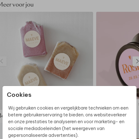
Meer voor jou
Cookies
STICKER
Wij gebruiken cookies en vergelijkbare technieken om een
betere gebruikerservaring te bieden, ons websiteverkeer
Bekijk de complete set
en onze prestaties te analyseren en voor marketing- en
sociale mediadoeleinden (het weergeven van
gepersonaliseerde advertenties).