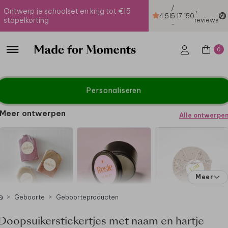
/
Ontwerp je schoolset en krijg tot €15
+
4.51
5
17.150
stapelkorting
reviews
-
0
Personaliseren
Meer ontwerpen
Alle ontwerpe
Meer
Geboorte
Geboorteproducten
Doopsuikerstickertjes met naam en hartje