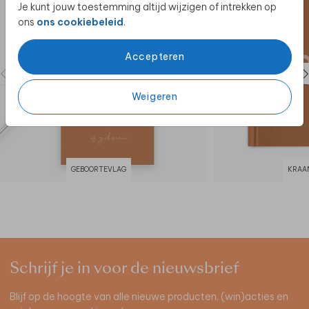
Je kunt jouw toestemming altijd wijzigen of intrekken op
ons
ons cookiebeleid
.
Accepteren
Weigeren
GEBOORTEVLAG
KRAA
Schrijf je in voor de nieuwsbrief
Blijf op de hoogte van alle nieuwe producten, (win)acties en