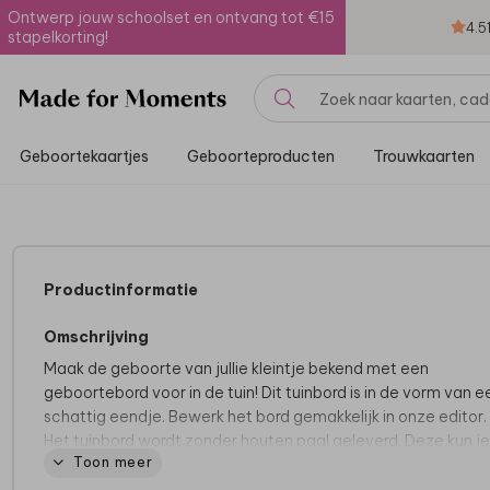
Ontwerp jouw schoolset en ontvang tot €15
4.5
stapelkorting!
Geboortekaartjes
Geboorteproducten
Trouwkaarten
Productinformatie
Omschrijving
Maak de geboorte van jullie kleintje bekend met een
geboortebord voor in de tuin! Dit tuinbord is in de vorm van e
schattig eendje. Bewerk het bord gemakkelijk in onze editor.
Het tuinbord wordt zonder houten paal geleverd. Deze kun je
Toon meer
bij de plaatselijke bouwmarkt verkrijgen en aan het bord
bevestigen met schroeven. Waait het hard? Zet het bord ev