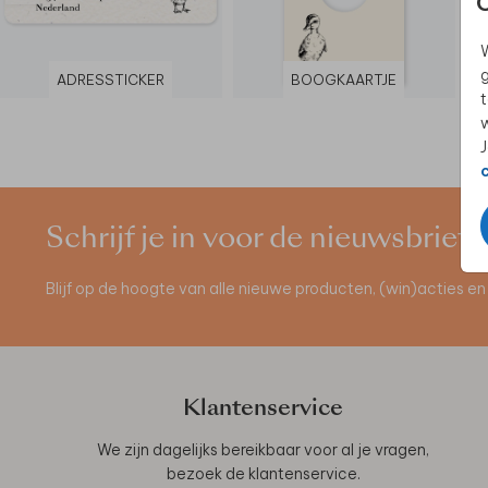
W
g
ADRESSTICKER
BOOGKAARTJE
t
w
J
Schrijf je in voor de nieuwsbrief
Blijf op de hoogte van alle nieuwe producten, (win)acties 
Klantenservice
We zijn dagelijks bereikbaar voor al je vragen,
bezoek de
klantenservice
.