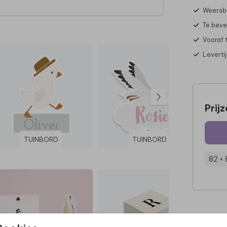
Weersbe
Te beve
l.
Vooraf 
Leverti
Prij
TUINBORD
TUINBORD
82 ×