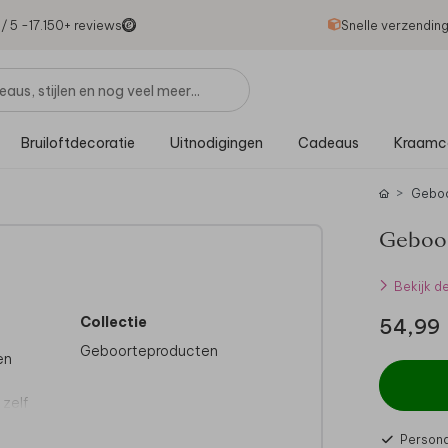
1
/ 5 -
17.150
+ reviews
Snelle verzendin
Bruiloftdecoratie
Uitnodigingen
Cadeaus
Kraamc
Gebo
Geboor
Bekijk d
Collectie
54,99
Geboorteproducten
en
 zelf
Persona
en