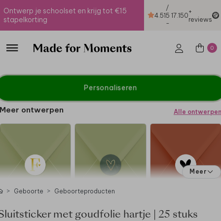
/
Ontwerp je schoolset en krijg tot €15
+
4.51
5
17.150
stapelkorting
reviews
-
0
Personaliseren
Meer ontwerpen
Alle ontwerpe
Meer
Geboorte
Geboorteproducten
Sluitsticker met goudfolie hartje | 25 stuks