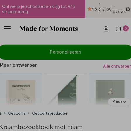
/
Ontwerp je schoolset en krijg tot €15
+
4.51
5
17.150
stapelkorting
reviews
-
0
Personaliseren
Meer ontwerpen
Alle ontwerpe
Meer
Geboorte
Geboorteproducten
Kraambezoekboek met naam