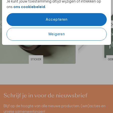
Je kunt jouw toestemming altijd wijzigen of intrekken op
ons
ons cookiebeleid
.
Accepteren
Weigeren
STICKER
GEB
Schrijf je in voor de nieuwsbrief
Blijf op de hoogte van alle nieuwe producten, (win)acties en
unieke samenwerkingen!