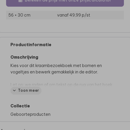
56 × 30 cm
vanaf 49,99
p/st
Productinformatie
Omschrijving
Kies voor dit kraambezoekboek met bomen en
vogeltjes en bewerk gemakkelijk in de editor.
Let op: we raden af om tekst op de rug van het boek
Toon meer
te plaatsen.
Collectie
Geboorteproducten