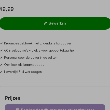
49,99
Bewerken
Kraambezoekboek met zijdeglans hardcover
60 invulpagina's + plekje voor geboortekaartje
Personaliseer de cover in de editor
Ook leuk als kraamcadeau
Levertijd 3-4 werkdagen
Prijzen
Bereken de prijs met onze prijscalculator