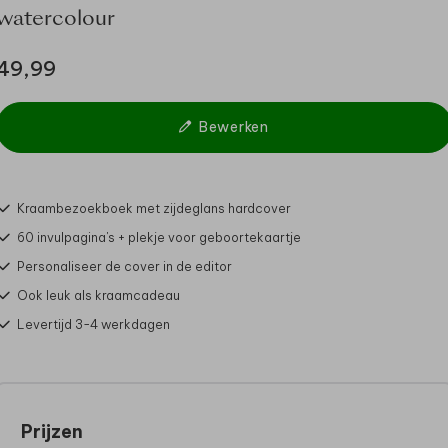
watercolour
49,99
Bewerken
Kraambezoekboek met zijdeglans hardcover
60 invulpagina's + plekje voor geboortekaartje
Personaliseer de cover in de editor
Ook leuk als kraamcadeau
Levertijd 3-4 werkdagen
Prijzen