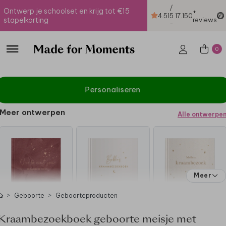
/
Ontwerp je schoolset en krijg tot €15
+
4.51
5
17.150
stapelkorting
reviews
-
0
Personaliseren
Meer ontwerpen
Alle ontwerpe
Meer
Geboorte
Geboorteproducten
Kraambezoekboek geboorte meisje met