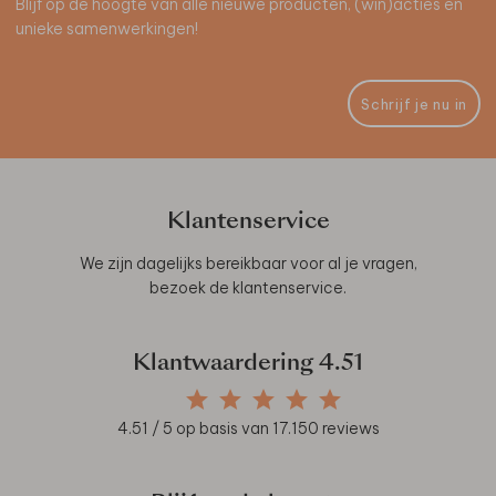
Blijf op de hoogte van alle nieuwe producten, (win)acties en
unieke samenwerkingen!
Schrijf je nu in
Klantenservice
We zijn dagelijks bereikbaar voor al je vragen,
bezoek de
klantenservice
.
Klantwaardering
4.51
4.51
/ 5 op basis van
17.150
reviews