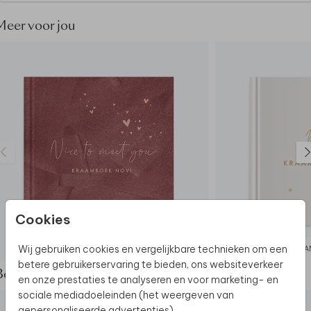
Meer voor jou
Cookies
Wij gebruiken cookies en vergelijkbare technieken om een
KRAAMBEZOEKBOEK
KRAA
betere gebruikerservaring te bieden, ons websiteverkeer
Bekijk de complete set
en onze prestaties te analyseren en voor marketing- en
sociale mediadoeleinden (het weergeven van
gepersonaliseerde advertenties).