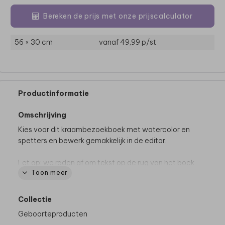
Bereken de prijs met onze prijscalculator
56 × 30 cm
vanaf 49,99
p/st
Productinformatie
Omschrijving
Kies voor dit kraambezoekboek met watercolor en
spetters en bewerk gemakkelijk in de editor.
Let op: we raden af om tekst op de rug van het boek
Toon meer
te plaatsen.
Collectie
Geboorteproducten