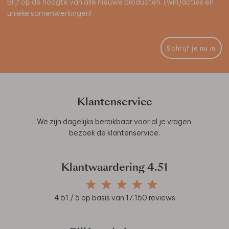
Blijf op de hoogte van alle nieuwe producten, (win)acties en
unieke samenwerkingen!
Schrijf je nu in
Klantenservice
We zijn dagelijks bereikbaar voor al je vragen,
bezoek de
klantenservice
.
Klantwaardering
4.51
4.51
/ 5 op basis van
17.150
reviews