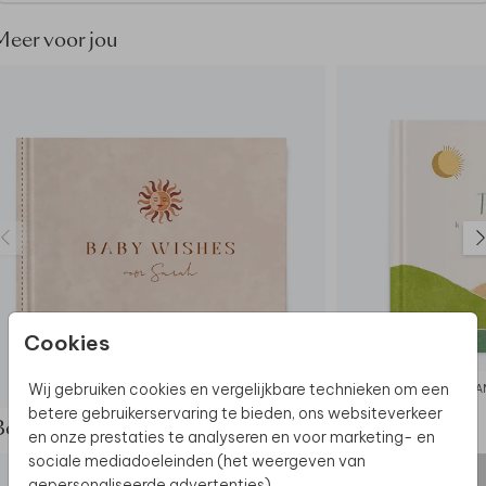
Meer voor jou
Cookies
Wij gebruiken cookies en vergelijkbare technieken om een
BABYSHOWER BOEK
KRAA
betere gebruikerservaring te bieden, ons websiteverkeer
Bekijk de complete set
en onze prestaties te analyseren en voor marketing- en
sociale mediadoeleinden (het weergeven van
gepersonaliseerde advertenties).