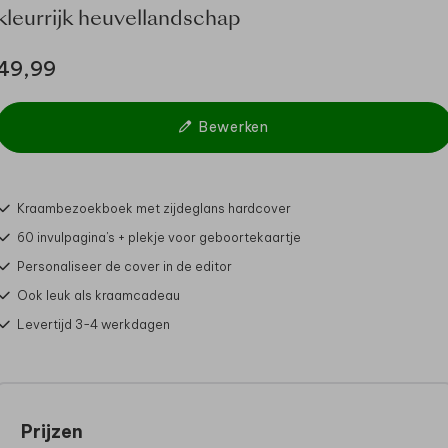
kleurrijk heuvellandschap
49,99
Bewerken
Kraambezoekboek met zijdeglans hardcover
60 invulpagina's + plekje voor geboortekaartje
Personaliseer de cover in de editor
Ook leuk als kraamcadeau
Levertijd 3-4 werkdagen
Prijzen