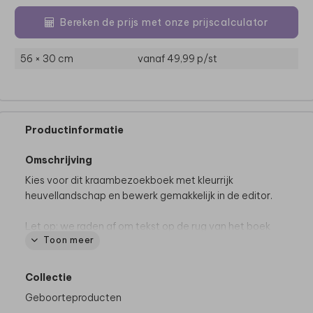
Bereken de prijs met onze prijscalculator
56 × 30 cm
vanaf 49,99
p/st
Productinformatie
Omschrijving
Kies voor dit kraambezoekboek met kleurrijk
heuvellandschap en bewerk gemakkelijk in de editor.
Let op: we raden af om tekst op de rug van het boek
Toon meer
te plaatsen.
Collectie
Geboorteproducten