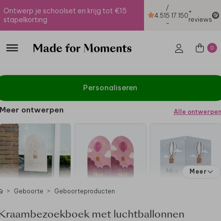
/
Ontwerp je schoolset en krijg tot €15
+
4.51
5
17.150
stapelkorting
reviews
-
0
Personaliseren
Meer ontwerpen
Alle ontwerpe
Meer
Geboorte
Geboorteproducten
Kraambezoekboek met luchtballonnen