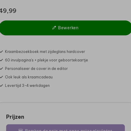
49,99
Bewerken
Kraambezoekboek met zijdeglans hardcover
60 invulpagina's + plekje voor geboortekaartje
Personaliseer de cover in de editor
Ook leuk als kraamcadeau
Levertijd 3-4 werkdagen
Prijzen
Bereken de prijs met onze prijscalculator