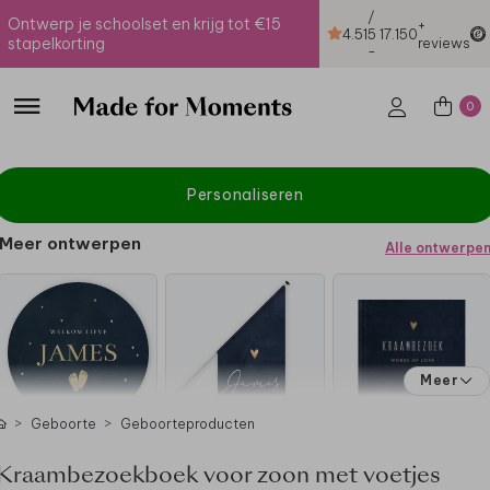
/
Ontwerp je schoolset en krijg tot €15
+
4.51
5
17.150
stapelkorting
reviews
-
0
Personaliseren
Meer ontwerpen
Alle ontwerpe
Meer
Geboorte
Geboorteproducten
Kraambezoekboek voor zoon met voetjes