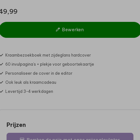
49,99
Bewerken
Kraambezoekboek met zijdeglans hardcover
60 invulpagina's + plekje voor geboortekaartje
Personaliseer de cover in de editor
Ook leuk als kraamcadeau
Levertijd 3-4 werkdagen
Prijzen
Bereken de prijs met onze prijscalculator