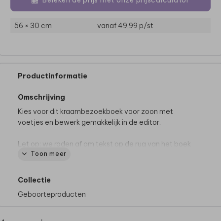
56 × 30 cm
vanaf 49,99
p/st
Productinformatie
Omschrijving
Kies voor dit kraambezoekboek voor zoon met
voetjes en bewerk gemakkelijk in de editor.
Let op: we raden af om tekst op de rug van het boek
Toon meer
te plaatsen.
Collectie
Geboorteproducten