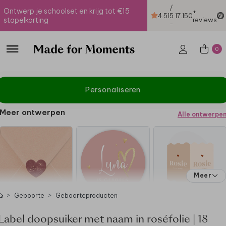
/
Ontwerp je schoolset en krijg tot €15
+
4.51
5
17.150
stapelkorting
reviews
-
0
Personaliseren
Meer ontwerpen
Alle ontwerpe
Meer
Geboorte
Geboorteproducten
Label doopsuiker met naam in roséfolie | 18