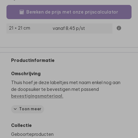
Bereken de prijs met onze prijscalculator
21 × 21 cm
vanaf 8,45
p/st
Productinformatie
Omschrijving
Thuis hoef je deze labeltjes met naam enkel nog aan
de doopsuiker te bevestigen met passend
bevestigingsmateriaal.
Toon meer
Dit product maakt deel uit van
een complete set in
deze stijl.
Collectie
Geboorteproducten