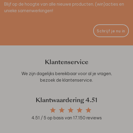
Blijf op de hoogte van alle nieuwe producten, (win)acties en
unieke samenwerkingen!
Schrijf je nu in
Klantenservice
We zijn dagelijks bereikbaar voor al je vragen,
bezoek de
klantenservice
.
Klantwaardering
4.51
4.51
/ 5 op basis van
17.150
reviews