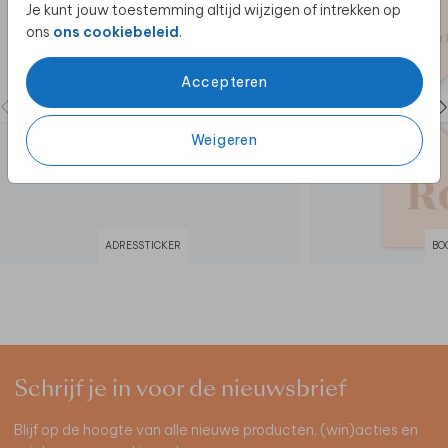
Je kunt jouw toestemming altijd wijzigen of intrekken op
ons
ons cookiebeleid
.
Accepteren
Weigeren
ADRESSTICKER
BO
Schrijf je in voor de nieuwsbrief
Blijf op de hoogte van alle nieuwe producten, (win)acties en