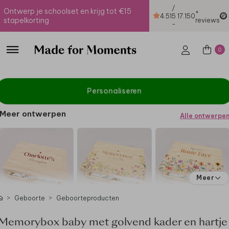
/
Ontwerp je schoolset en krijg tot €15
+
4.51
5
17.150
stapelkorting
reviews
-
0
Personaliseren
Meer ontwerpen
Alle ontwerpe
Meer
Geboorte
Geboorteproducten
Memorybox baby met golvend kader en hartje