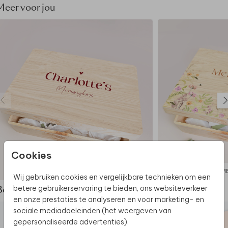
• Voor het mooiste eindresultaat adviseren we om
Meer voor jou
geen volledig gekleurde achtergrond te kiezen.
• Hout is een natuurlijk product, dus iedere memory
box is (qua nerven e.d.) uniek.
• De memory box wordt op een andere manier
geproduceerd dan jouw kaart: de kleuren kunnen dus
nét wat anders uitpakken.
Dit product maakt deel uit van
een complete set in
deze stijl.
Cookies
MEMORYBOX
M
Wij gebruiken cookies en vergelijkbare technieken om een
betere gebruikerservaring te bieden, ons websiteverkeer
Bekijk de complete set
en onze prestaties te analyseren en voor marketing- en
sociale mediadoeleinden (het weergeven van
gepersonaliseerde advertenties).