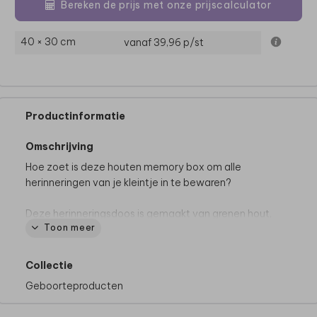
Bereken de prijs met onze prijscalculator
40 × 30 cm
vanaf 39,96
p/st
Productinformatie
Omschrijving
Hoe zoet is deze houten memory box om alle
herinneringen van je kleintje in te bewaren?
Deze herinneringsdoos is gemaakt van grenen hout,
Toon meer
heeft greepgaten en een vastzittende deksel met
afgeronde hoeken. Je kunt de bovenzijde van de box,
het deksel, naar wens personaliseren in de editor. Zo
Collectie
leuk!
Geboorteproducten
Goed om te weten: