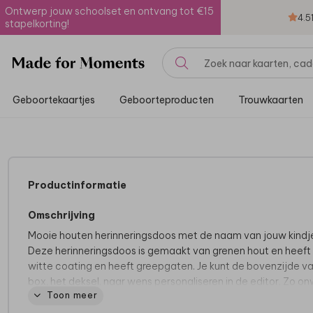
Ontwerp jouw schoolset en ontvang tot €15
4.5
stapelkorting!
Geboortekaartjes
Geboorteproducten
Trouwkaarten
Productinformatie
Omschrijving
Mooie houten herinneringsdoos met de naam van jouw kindj
Deze herinneringsdoos is gemaakt van grenen hout en heeft
witte coating en heeft greepgaten. Je kunt de bovenzijde v
box, het deksel, naar wens personaliseren in de editor. Zo on
Toon meer
leuk!