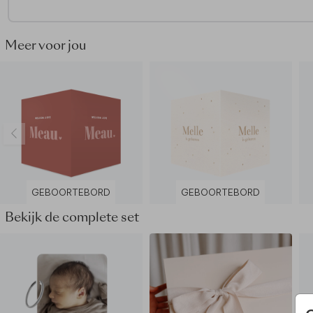
Goed om te weten:
• Voor het mooiste eindresultaat adviseren we om geen voll
gekleurde achtergrond te kiezen.
Meer voor jou
• Hout is een natuurlijk product, dus iedere memory box is (q
nerven e.d.) uniek.
• De memory box wordt op een andere manier geproduceer
jouw kaart: de kleuren kunnen dus nét wat anders uitpakken.
Dit product maakt deel uit van
een complete set in deze stij
GEBOORTEBORD
GEBOORTEBORD
Bekijk de complete set