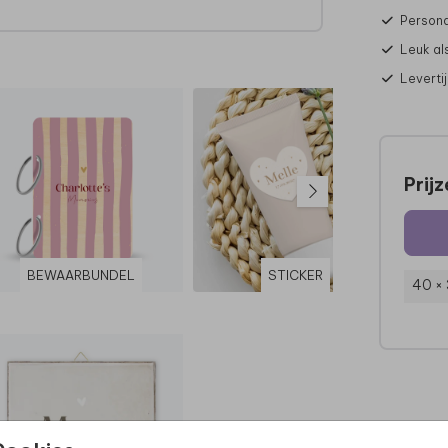
Persona
edig
Leuk al
Leverti
ua
d dan
Prij
l.
BEWAARBUNDEL
STICKER
40 ×