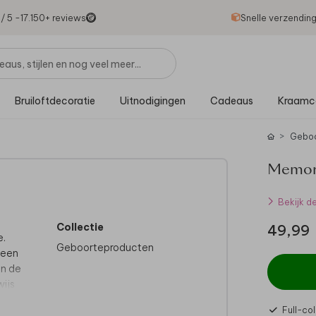
1
/ 5 -
17.150
+ reviews
Snelle verzendin
Bruiloftdecoratie
Uitnodigingen
Cadeaus
Kraamc
Gebo
Memory
Bekijk d
Collectie
49,99
e.
Geboorteproducten
 een
an de
wijs
Full-col