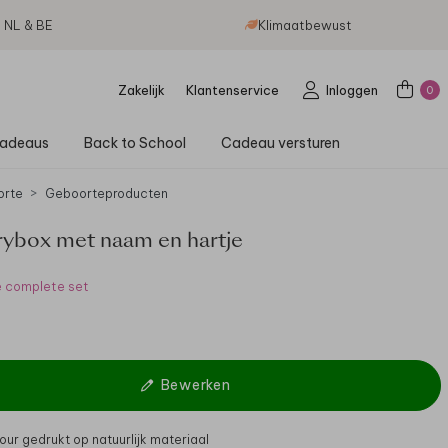
g NL & BE
Klimaatbewust
Zakelijk
Klantenservice
Inloggen
0
adeaus
Back to School
Cadeau versturen
orte
Geboorteproducten
box met naam en hartje
e complete set
Bewerken
our gedrukt op natuurlijk materiaal