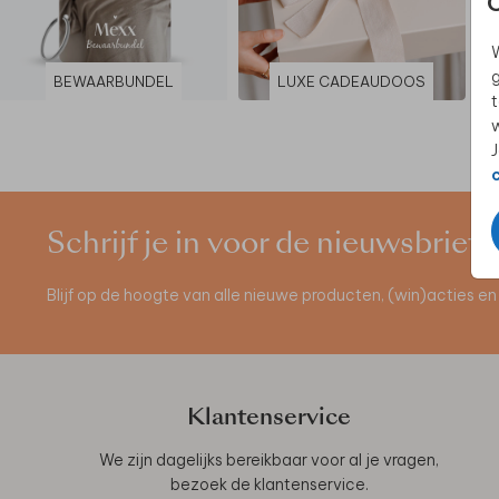
W
g
BEWAARBUNDEL
LUXE CADEAUDOOS
t
w
J
Schrijf je in voor de nieuwsbrief
Blijf op de hoogte van alle nieuwe producten, (win)acties 
Klantenservice
We zijn dagelijks bereikbaar voor al je vragen,
bezoek de
klantenservice
.