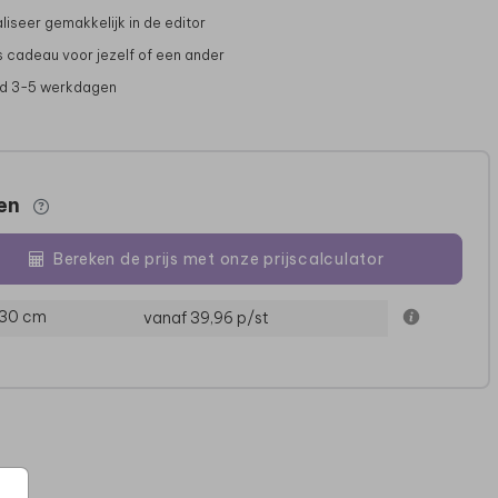
liseer gemakkelijk in de editor
s cadeau voor jezelf of een ander
jd 3-5 werkdagen
zen
Bereken de prijs met onze prijscalculator
KRAAMBEZOEKBOEK
KRAAMBEZOEKBOEK
B
 30 cm
vanaf 39,96
p/st