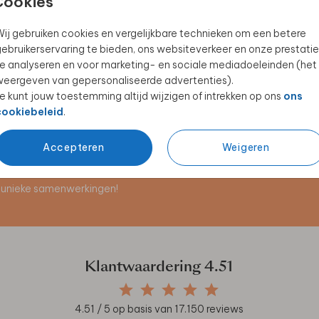
Cookies
ij gebruiken cookies en vergelijkbare technieken om een betere
ebruikerservaring te bieden, ons websiteverkeer en onze prestatie
KERAMIEK
e analyseren en voor marketing- en sociale mediadoeleinden (het
eergeven van gepersonaliseerde advertenties).
e kunt jouw toestemming altijd wijzigen of intrekken op ons
ons
cookiebeleid
.
Accepteren
Weigeren
en unieke samenwerkingen!
Klantwaardering
4.51
4.51
/ 5 op basis van
17.150
reviews