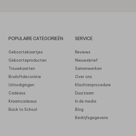
POPULAIRE CATEGORIEËN
SERVICE
Geboortekaartjes
Reviews
Geboorteproducten
Nieuwsbrief
Trouwkaarten
Samenwerken
Bruiloftdecoratie
Over ons
Uitnodigingen
Klachtenprocedure
Cadeaus
Duurzaam
Kraamcadeaus
In de media
Back to School
Blog
Bedrijfsgegevens