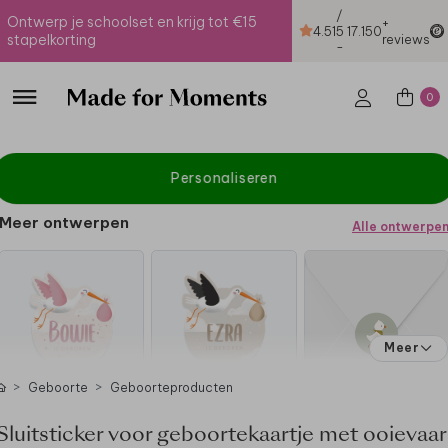
/
Ontwerp je schoolset en krijg tot €15
+
4.51
5
17.150
stapelkorting
reviews
-
0
Personaliseren
Meer ontwerpen
Alle ontwerpe
Meer
Geboorte
Geboorteproducten
Sluitsticker voor geboortekaartje met ooievaar