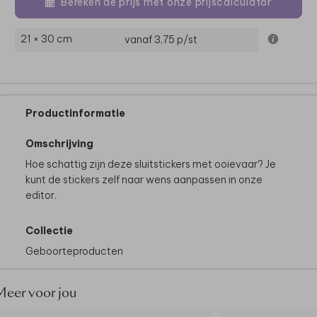
Bereken de prijs met onze prijscalculator
21 × 30 cm
vanaf 3,75
p/st
Productinformatie
Omschrijving
Hoe schattig zijn deze sluitstickers met ooievaar? Je
kunt de stickers zelf naar wens aanpassen in onze
editor.
Collectie
Geboorteproducten
Meer voor jou