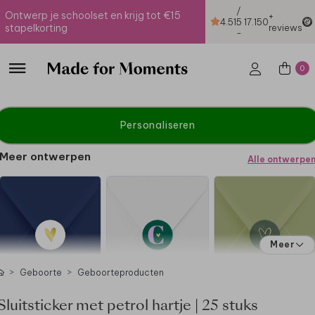
/
Ontwerp je schoolset en krijg tot €15
+
4.51
5
17.150
stapelkorting
reviews
-
0
Personaliseren
Meer ontwerpen
Alle ontwerpe
Meer
Geboorte
Geboorteproducten
Sluitsticker met petrol hartje | 25 stuks