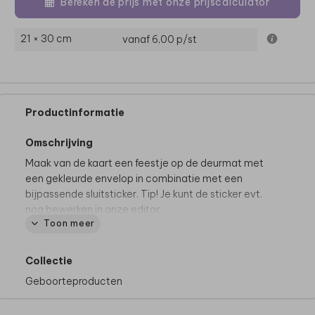
Bereken de prijs met onze prijscalculator
21 × 30 cm
vanaf 6,00
p/st
Productinformatie
Omschrijving
Maak van de kaart een feestje op de deurmat met
een gekleurde envelop in combinatie met een
bijpassende sluitsticker. Tip! Je kunt de sticker evt.
nog bewerken in onze editor.
Toon meer
• Diameter 3,5 cm
• Op één vel zitten 25 stickers
Collectie
• Gedrukt op wit, mat materiaal
Geboorteproducten
Meer dan 1 vel nodig? Pas het aantal vellen aan in je