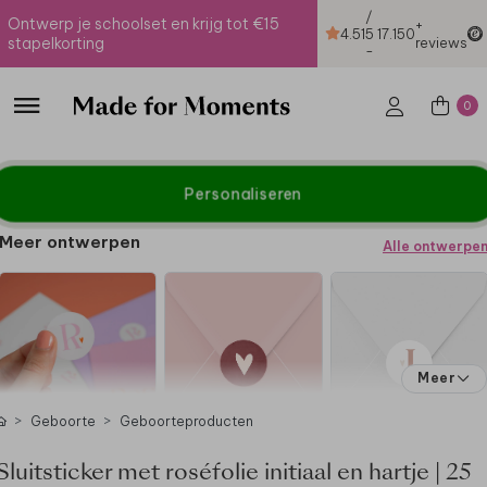
/
Ontwerp je schoolset en krijg tot €15
+
4.51
5
17.150
stapelkorting
reviews
-
0
Personaliseren
Meer ontwerpen
Alle ontwerpe
Meer
Geboorte
Geboorteproducten
Sluitsticker met roséfolie initiaal en hartje | 25