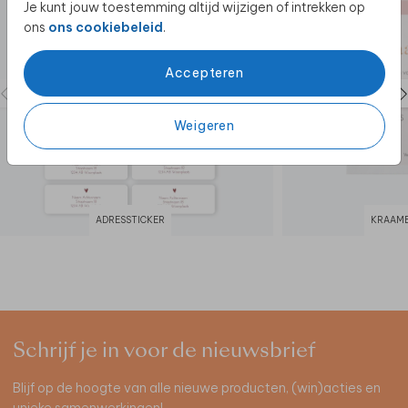
Je kunt jouw toestemming altijd wijzigen of intrekken op
ons
ons cookiebeleid
.
Accepteren
Weigeren
ADRESSTICKER
KRAAMB
Schrijf je in voor de nieuwsbrief
Blijf op de hoogte van alle nieuwe producten, (win)acties en
unieke samenwerkingen!