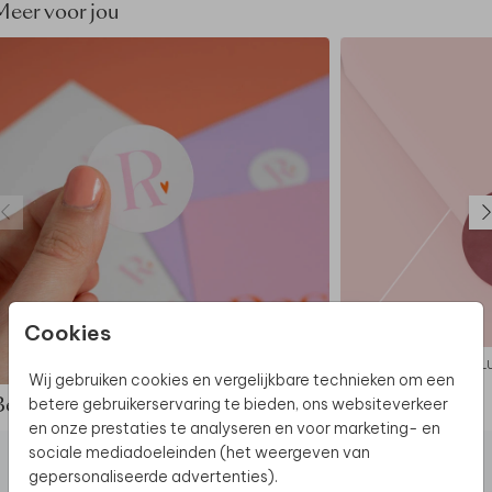
winkelmandje.
Meer voor jou
Cookies
SLUITZEGEL
SL
Wij gebruiken cookies en vergelijkbare technieken om een
betere gebruikerservaring te bieden, ons websiteverkeer
Bekijk de complete set
en onze prestaties te analyseren en voor marketing- en
sociale mediadoeleinden (het weergeven van
gepersonaliseerde advertenties).