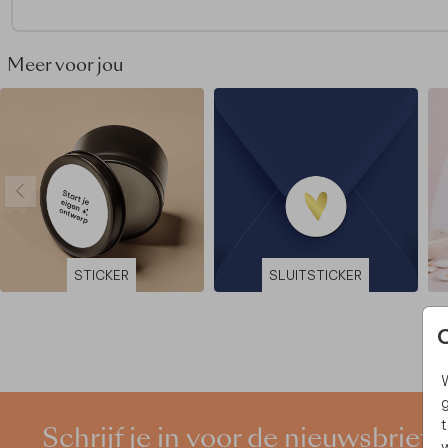
Meer voor jou
STICKER
SLUITSTICKER
W
g
t
Schrijf je in voor de nieuwsbrief
w