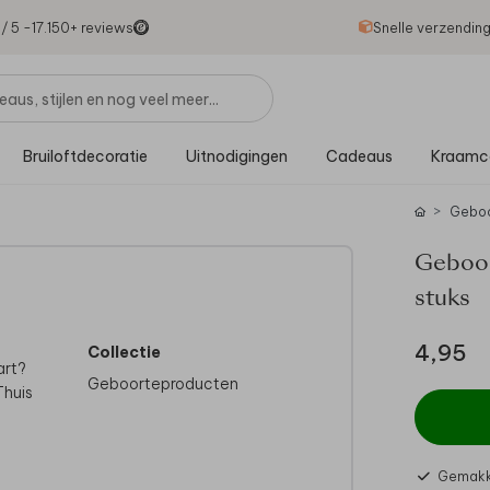
1
/ 5 -
17.150
+ reviews
Snelle verzendin
Bruiloftdecoratie
Uitnodigingen
Cadeaus
Kraamc
Gebo
Geboort
stuks
4,95
Collectie
art?
Geboorteproducten
Thuis
Gemakke