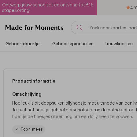
Ontwerp jouw schoolset en ontvang tot €15
4.5
stapelkorting!
Geboortekaartjes
Geboorteproducten
Trouwkaarten
Productinformatie
Omschrijving
Hoe leuk is dit doopsuiker lollyhoesje met uitsnede van een h
Je kunt het hoesje geheel personaliseren in de online editor. 
hoef je de hoesjes alleen nog om een lolly heen te vouwen.
Toon meer
Bekijk
hier
de hele collectie van trouwbedankjes.