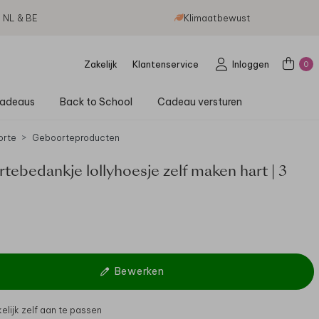
g NL & BE
Klimaatbewust
Zakelijk
Klantenservice
Inloggen
0
adeaus
Back to School
Cadeau versturen
orte
Geboorteproducten
ebedankje lollyhoesje zelf maken hart | 3
Bewerken
lijk zelf aan te passen