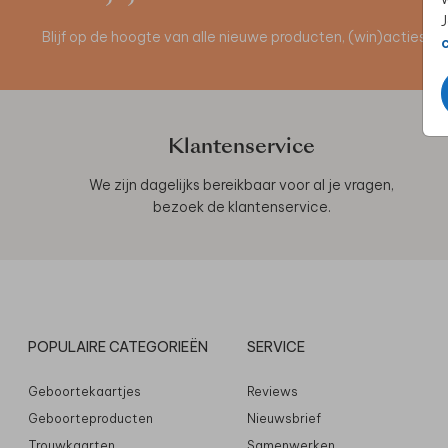
J
Blijf op de hoogte van alle nieuwe producten, (win)acties 
Klantenservice
We zijn dagelijks bereikbaar voor al je vragen,
bezoek de
klantenservice
.
POPULAIRE CATEGORIEËN
SERVICE
Geboortekaartjes
Reviews
Geboorteproducten
Nieuwsbrief
Trouwkaarten
Samenwerken