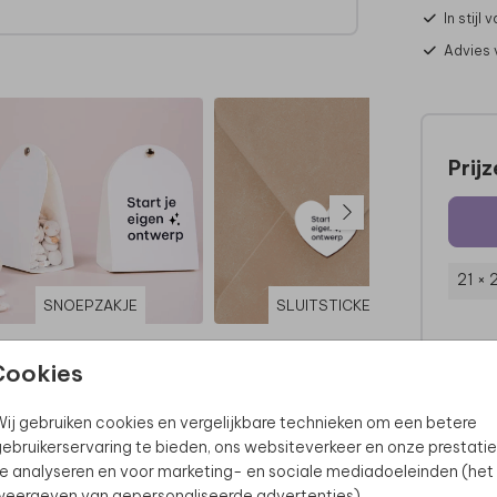
In stijl
Advies 
Prij
21 × 
SNOEPZAKJE
SLUITSTICKER
Cookies
ij gebruiken cookies en vergelijkbare technieken om een betere
ebruikerservaring te bieden, ons websiteverkeer en onze prestatie
e analyseren en voor marketing- en sociale mediadoeleinden (het
eergeven van gepersonaliseerde advertenties).