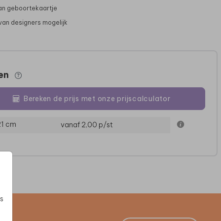
 van geboortekaartje
van designers mogelijk
zen
Bereken de prijs met onze prijscalculator
21 cm
vanaf 2,00
p/st
SLUITSTICKER
LABEL
s