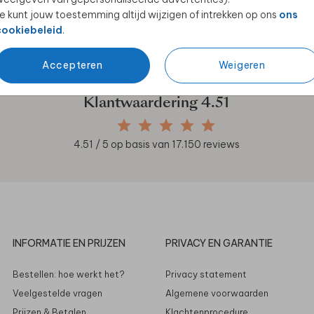
e kunt jouw toestemming altijd wijzigen of intrekken op ons
ons
en unieke samenwerkingen!
cookiebeleid
.
Accepteren
Weigeren
Klantwaardering
4.51
4.51
/ 5 op basis van
17.150
reviews
INFORMATIE EN PRIJZEN
PRIVACY EN GARANTIE
Bestellen: hoe werkt het?
Privacy statement
Veelgestelde vragen
Algemene voorwaarden
Prijzen & Betalen
Klachtenprocedure