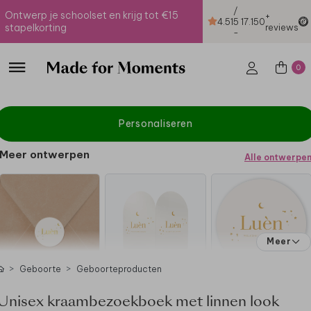
/
Ontwerp je schoolset en krijg tot €15
+
4.51
5
17.150
stapelkorting
reviews
-
0
Personaliseren
Meer ontwerpen
Alle ontwerpe
Meer
Geboorte
Geboorteproducten
Unisex kraambezoekboek met linnen look