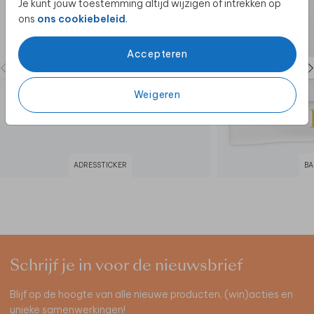
Je kunt jouw toestemming altijd wijzigen of intrekken op
ons
ons cookiebeleid
.
Accepteren
Weigeren
ADRESSTICKER
BA
Schrijf je in voor de nieuwsbrief
Blijf op de hoogte van alle nieuwe producten, (win)acties en
unieke samenwerkingen!