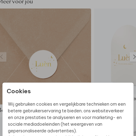
Meer voor jou
Cookies
SLUITSTICKER
GEB
Wij gebruiken cookies en vergelijkbare technieken om een
betere gebruikerservaring te bieden, ons websiteverkeer
Bekijk de complete set
en onze prestaties te analyseren en voor marketing- en
sociale mediadoeleinden (het weergeven van
gepersonaliseerde advertenties).