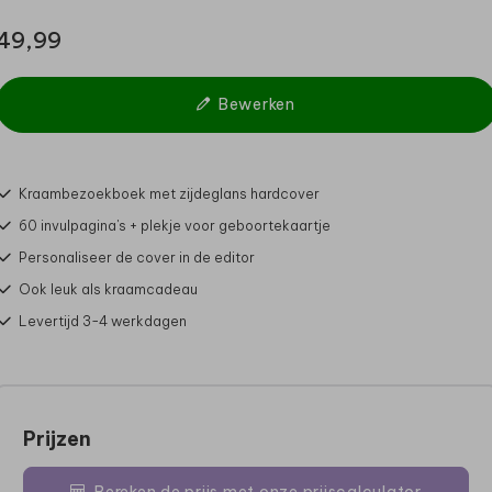
49,99
Bewerken
Kraambezoekboek met zijdeglans hardcover
60 invulpagina's + plekje voor geboortekaartje
Personaliseer de cover in de editor
Ook leuk als kraamcadeau
Levertijd 3-4 werkdagen
Prijzen
Bereken de prijs met onze prijscalculator