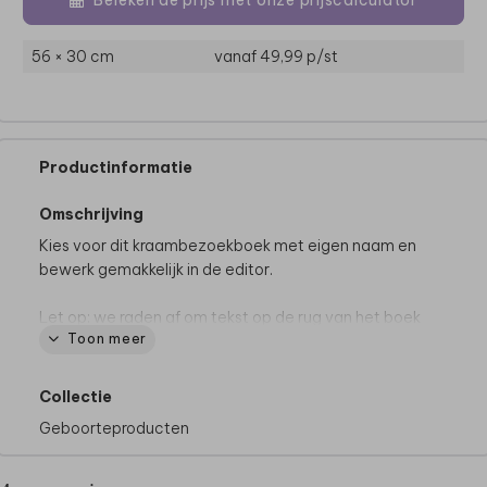
56 × 30 cm
vanaf 49,99
p/st
Productinformatie
Omschrijving
Kies voor dit kraambezoekboek met eigen naam en
bewerk gemakkelijk in de editor.
Let op: we raden af om tekst op de rug van het boek
Toon meer
te plaatsen.
Collectie
Geboorteproducten