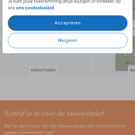
Je kunt jouw toestemming altijd wijzigen of intrekken op
ons
ons cookiebeleid
.
Accepteren
Weigeren
ADRESSTICKERS
BO
Schrijf je in voor de nieuwsbrief
Blijf op de hoogte van alle nieuwe producten, (win)acties en
unieke samenwerkingen!