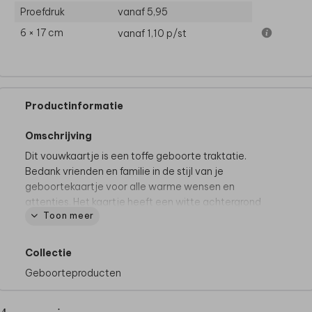
Proefdruk
vanaf 5,95
6 × 17 cm
vanaf 1,10
p/st
Productinformatie
Omschrijving
Dit vouwkaartje is een toffe geboorte traktatie.
Bedank vrienden en familie in de stijl van je
geboortekaartje voor alle warme wensen en
attenties. Het kaartje heeft een witte achtergrond
Toon meer
met groene details. Bestel meteen de transparante
zakjes mee, om de doopsuikers compleet te maken.
Je hoeft enkel de snoepjes nog zelf uit te zoeken en
Collectie
het geheel in elkaar te zetten. Heerlijk klusje tijdens
Geboorteproducten
je verlof!
Specificaties product