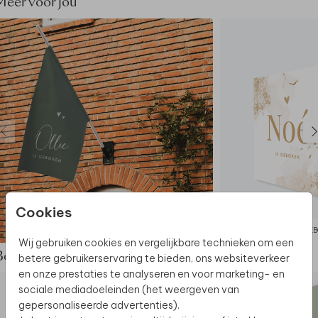
Meer voor jou
Folie & Spot UV mogelijk.
Beschikbaar papier: Coated Karton & Linnen.
Formaat: 6 cm breed x 17 cm lang (plano
formaat).
Te combineren met
transparant zakje
. Het
vouwkaartje kan met nietjes aan het zakje
worden bevestigd.
Dit product maakt deel uit van
een complete set in
deze stijl.
Cookies
GEBOORTEVLAG
GEB
Wij gebruiken cookies en vergelijkbare technieken om een
Bekijk de complete set
betere gebruikerservaring te bieden, ons websiteverkeer
en onze prestaties te analyseren en voor marketing- en
sociale mediadoeleinden (het weergeven van
gepersonaliseerde advertenties).