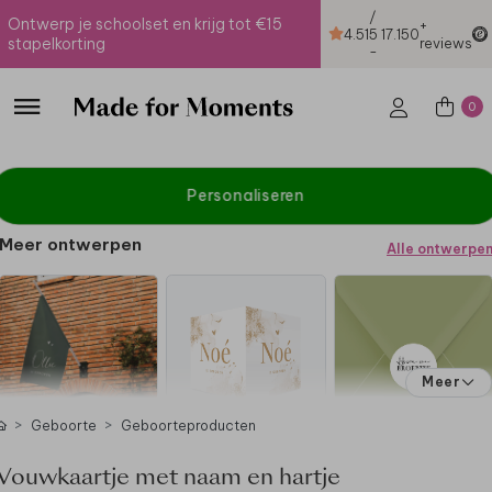
/
Ontwerp je schoolset en krijg tot €15
+
4.51
5
17.150
stapelkorting
reviews
-
0
Personaliseren
Meer ontwerpen
Alle ontwerpe
Meer
Geboorte
Geboorteproducten
Vouwkaartje met naam en hartje