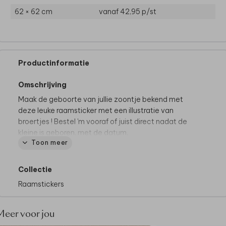
62 × 62 cm
vanaf 42,95
p/st
Productinformatie
Omschrijving
Maak de geboorte van jullie zoontje bekend met
deze leuke raamsticker met een illustratie van
broertjes ! Bestel 'm vooraf of juist direct nadat de
kleine is geboren, met de datum.
Toon meer
De raamsticker is
op aanvraag
ook beschikbaar in
formaat 40 cm, 80 cm en 100 cm.
Collectie
Raamstickers
Wil je een sticker met de voorzijde van het
geboortekaartje? Dat is ook mogelijk! Je vindt het
aanvraagformulier
hier.
Meer voor jou