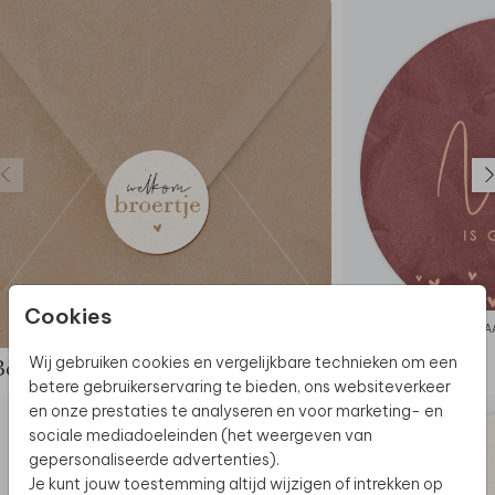
De hele collectie bekijken? Je vindt alle raamstickers
hier.
Cookies
SLUITSTICKER
RA
Wij gebruiken cookies en vergelijkbare technieken om een
Bekijk de complete set
betere gebruikerservaring te bieden, ons websiteverkeer
en onze prestaties te analyseren en voor marketing- en
sociale mediadoeleinden (het weergeven van
gepersonaliseerde advertenties).
Je kunt jouw toestemming altijd wijzigen of intrekken op