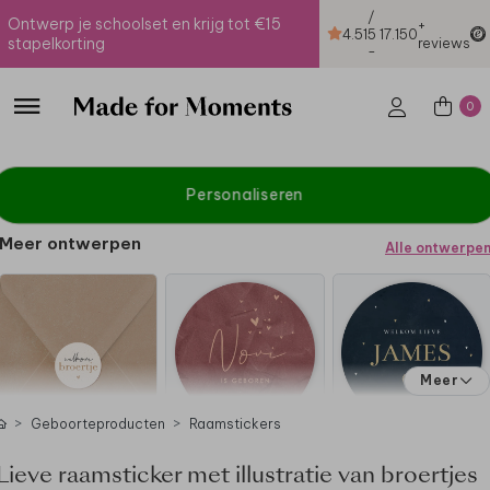
/
Ontwerp je schoolset en krijg tot €15
+
4.51
5
17.150
stapelkorting
reviews
-
0
Personaliseren
Meer ontwerpen
Alle ontwerpe
Meer
Geboorteproducten
Raamstickers
Lieve raamsticker met illustratie van broertjes