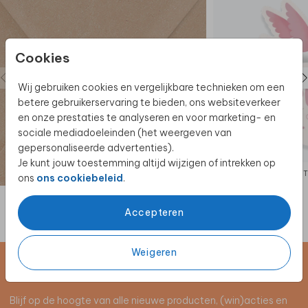
Cookies
Wij gebruiken cookies en vergelijkbare technieken om een
betere gebruikerservaring te bieden, ons websiteverkeer
en onze prestaties te analyseren en voor marketing- en
sociale mediadoeleinden (het weergeven van
gepersonaliseerde advertenties).
Je kunt jouw toestemming altijd wijzigen of intrekken op
SLUITSTICKER
ons
ons cookiebeleid
.
Accepteren
Weigeren
Schrijf je in voor de nieuwsbrief
Blijf op de hoogte van alle nieuwe producten, (win)acties en