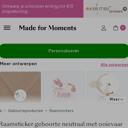
/
Ontwerp je schoolset en krijg tot €15
+
4.51
5
17.150
stapelkorting
reviews
-
0
Personaliseren
Meer ontwerpen
Alle ontwerpe
Meer
Geboorteproducten
Raamstickers
Raamsticker geboorte neutraal met ooievaar