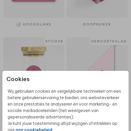
HOOGGLANS
DOOPSUIKER
STICKER
GEBOORTEVLAG
Cookies
Wij gebruiken cookies en vergelijkbare technieken om een
betere gebruikerservaring te bieden, ons websiteverkeer
en onze prestaties te analyseren en voor marketing- en
DOOPSUIKER
sociale mediadoeleinden (het weergeven van
gepersonaliseerde advertenties).
2026
COLLECTIE
MEMORYBOX
KERAMIEK
Je kunt jouw toestemming altijd wijzigen of intrekken op
ons
ons cookiebeleid
.