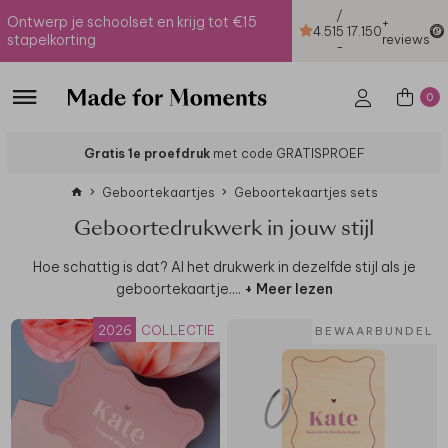
/
Ontwerp je schoolset en krijg tot €15
+
4.51
5
17.150
stapelkorting
reviews
-
0
Gratis 1e proefdruk
met code GRATISPROEF
Geboortekaartjes
Geboortekaartjes sets
Geboortedrukwerk in jouw stijl
Hoe schattig is dat? Al het drukwerk in dezelfde stijl als je
geboortekaartje.
...
+ Meer lezen
2026
COLLECTIE
BEWAARBUNDEL