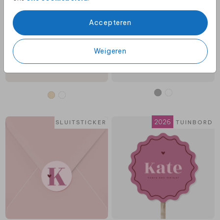
Accepteren
Weigeren
2026
COLLECTIE
SLUITSTICKER
TUINBORD