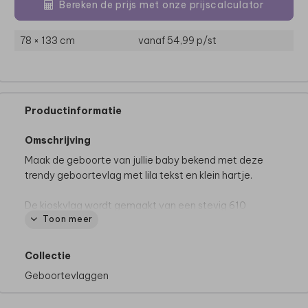
Bereken de prijs met onze prijscalculator
78 × 133 cm
vanaf 54,99
p/st
Productinformatie
Omschrijving
Maak de geboorte van jullie baby bekend met deze
trendy geboortevlag met lila tekst en klein hartje.
De kioskvlag wordt gemaakt van een stevig 610
Toon meer
g/m² pvc-materiaal en wordt dubbelzijdig bedrukt.
We raden je aan om de vlag binnen te halen bij
stevige wind, om beschadigingen te voorkomen.
Collectie
Geboortevlaggen
Let op! Er wordt geen vlaggenstok geleverd bij de
vlag. Er zit een lus en open zoom aan de bovenzijde