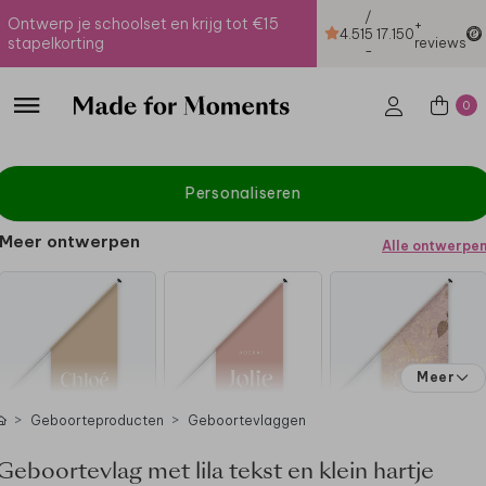
/
Ontwerp je schoolset en krijg tot €15
+
4.51
5
17.150
stapelkorting
reviews
-
0
Personaliseren
Meer ontwerpen
Alle ontwerpe
Meer
Geboorteproducten
Geboortevlaggen
Geboortevlag met lila tekst en klein hartje