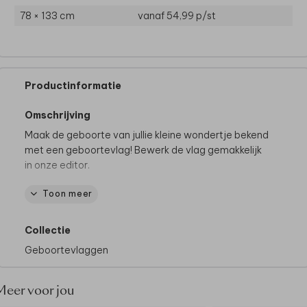
78 × 133 cm
vanaf 54,99
p/st
Productinformatie
Omschrijving
Maak de geboorte van jullie kleine wondertje bekend
met een geboortevlag! Bewerk de vlag gemakkelijk
in onze editor.
Toon meer
De kioskvlag wordt gemaakt van een stevig 610
g/m² pvc-materiaal en wordt dubbelzijdig bedrukt.
We raden je aan om de vlag binnen te halen bij
Collectie
stevige wind en regen, om beschadigingen te
Geboortevlaggen
voorkomen.
Let op! Er wordt geen vlaggenstok geleverd bij de
Meer voor jou
vlag. Er zit een lus en open zoom aan de bovenzijde