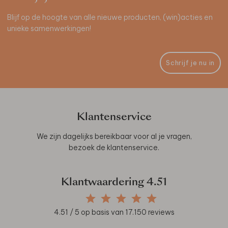
Blijf op de hoogte van alle nieuwe producten, (win)acties en
unieke samenwerkingen!
Schrijf je nu in
Klantenservice
We zijn dagelijks bereikbaar voor al je vragen,
bezoek de
klantenservice
.
Klantwaardering
4.51
4.51
/ 5 op basis van
17.150
reviews