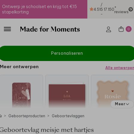
/
Ontwerp je schoolset en krijg tot €15
+
4.51
5
17.150
stapelkorting
reviews
-
0
Personaliseren
Meer ontwerpen
Alle ontwerpe
Meer
Geboorteproducten
Geboortevlaggen
Geboortevlag meisje met hartjes