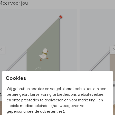
behang bestellen bij Poespas!
Meer voor jou
Dit product maakt deel uit van
een complete set in
deze stijl.
Cookies
GEBOORTEVLAG
GEB
Wij gebruiken cookies en vergelijkbare technieken om een
betere gebruikerservaring te bieden, ons websiteverkeer
Bekijk de complete set
en onze prestaties te analyseren en voor marketing- en
sociale mediadoeleinden (het weergeven van
gepersonaliseerde advertenties).