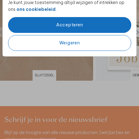
Je kunt jouw toestemming altijd wijzigen of intrekken op
ons
ons cookiebeleid
.
Accepteren
Weigeren
SLUITZEGEL
GEB
Schrijf je in voor de nieuwsbrief
Blijf op de hoogte van alle nieuwe producten, (win)acties en