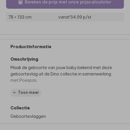
Bereken de prijs met onze prijscalculator
78 × 133 cm
vanaf 54,99
p/st
Productinformatie
Omschrijving
Maak de geboorte van jouw baby bekend met deze
geboortevlag uit de Dino collectie in samenwerking
met Poespas.
Toon meer
De kioskvlag wordt gemaakt van een stevig 610
g/m² pvc-materiaal en wordt dubbelzijdig bedrukt.
We raden je aan om de vlag binnen te halen bij
Collectie
stevige wind, om beschadigingen te voorkomen.
Geboortevlaggen
Extra leuk: je kunt deze print ook als babykamer