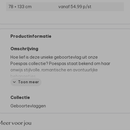
78 × 133 cm
vanaf 54,99
p/st
Productinformatie
Omschrijving
Hoe lief is deze unieke geboortevlag uit onze
Poespas collectie? Poespas staat bekend om haar
onwijs stijlvolle, romantische en avontuurlijke
behangetjes.
Toon meer
Collectie
Geboortevlaggen
Meer voor jou