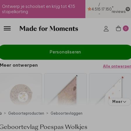
/
Ontwerp je schoolset en krijg tot €15
+
4.51
5
17.150
stapelkorting
reviews
-
0
Personaliseren
Meer ontwerpen
Alle ontwerpe
Meer
Geboorteproducten
Geboortevlaggen
Geboortevlag Poespas Wolkjes