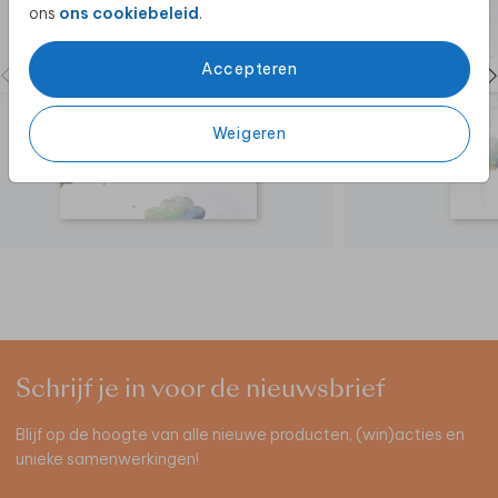
ons
ons cookiebeleid
.
Accepteren
Weigeren
Schrijf je in voor de nieuwsbrief
Blijf op de hoogte van alle nieuwe producten, (win)acties en
unieke samenwerkingen!