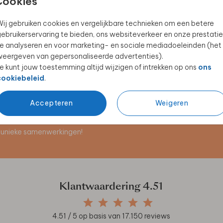
Cookies
ij gebruiken cookies en vergelijkbare technieken om een betere
ebruikerservaring te bieden, ons websiteverkeer en onze prestatie
KRAAMBEZOEKBOEK
KRAAMBORRELKAARTJE
e analyseren en voor marketing- en sociale mediadoeleinden (het
eergeven van gepersonaliseerde advertenties).
e kunt jouw toestemming altijd wijzigen of intrekken op ons
ons
cookiebeleid
.
Accepteren
Weigeren
en unieke samenwerkingen!
Klantwaardering
4.51
4.51
/ 5 op basis van
17.150
reviews