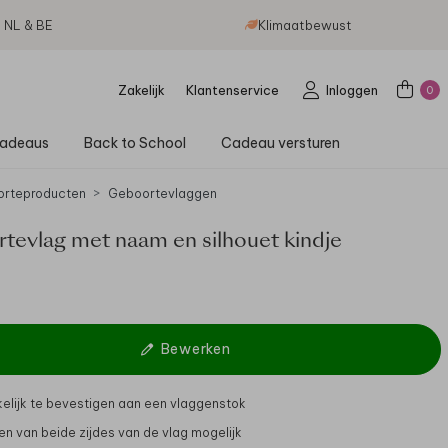
g NL & BE
Klimaatbewust
Zakelijk
Klantenservice
Inloggen
0
adeaus
Back to School
Cadeau versturen
rteproducten
Geboortevlaggen
tevlag met naam en silhouet kindje
Bewerken
lijk te bevestigen aan een vlaggenstok
n van beide zijdes van de vlag mogelijk