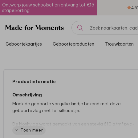
Ontwerp jouw schoolset en ontvang tot €15
4.5
stapelkorting!
Geboortekaartjes
Geboorteproducten
Trouwkaarten
Productinformatie
Omschrijving
Maak de geboorte van jullie kindje bekend met deze
geboortevlag met lief silhouetje.
De kioskvlag wordt gemaakt van een stevig 610 g/m² pvc-
Toon meer
materiaal en wordt dubbelzijdig bedrukt. We raden je aan o
vlag binnen te halen bij stevige wind, om beschadigingen te