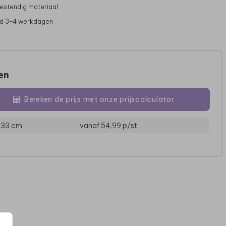
stendig materiaal
jd 3-4 werkdagen
zen
Bereken de prijs met onze prijscalculator
 133 cm
vanaf 54,99
p/st
TUINBORD
TUINBORD
G