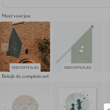
voorkomen.
Let op! Er wordt geen vlaggenstok geleverd bij de vlag. Er zit
Meer voor jou
lus en open zoom aan de bovenzijde van de vlag, waarin de 
kan worden gestoken. Dit kan met een standaardmaat stok.
GEBOORTEVLAG
GEBOORTEVLAG
Bekijk de complete set