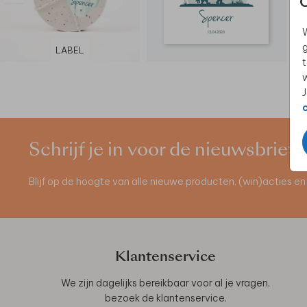
W
g
LABEL
t
w
J
Schrijf je in voor de nieuwsbrief
Blijf op de hoogte van alle nieuwe producten, (win)acties 
Klantenservice
We zijn dagelijks bereikbaar voor al je vragen,
bezoek de
klantenservice
.