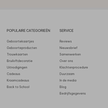
POPULAIRE CATEGORIEËN
SERVICE
Geboortekaartjes
Reviews
Geboorteproducten
Nieuwsbrief
Trouwkaarten
Samenwerken
Bruiloftdecoratie
Over ons
Uitnodigingen
Klachtenprocedure
Cadeaus
Duurzaam
Kraamcadeaus
In de media
Back to School
Blog
Bedrijfsgegevens