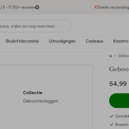
1
/ 5 -
17.150
+ reviews
Snelle verzendin
Bruiloftdecoratie
Uitnodigingen
Cadeaus
Kraamc
Geboo
Geboor
54,99
Collectie
Geboortevlaggen
Gemakke
m de
Bewerke