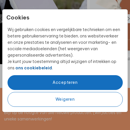
Cookies
Wij gebruiken cookies en vergelijkbare technieken om een
betere gebruikerservaring te bieden, ons websiteverkeer
en onze prestaties te analyseren en voor marketing- en
sociale mediadoeleinden (het weergeven van
gepersonaliseerde advertenties).
GELOFTENBOEKJE
GEL
Je kunt jouw toestemming altijd wijzigen of intrekken op
ons
ons cookiebeleid
.
Accepteren
Weigeren
Schrijf je in voor de nieuwsbrief
Blijf op de hoogte van alle nieuwe producten, (win)acties en
unieke samenwerkingen!