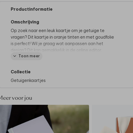
Productinformatie
Omschrijving
Op zoek naar een leuk kaartje om je getuige te
vragen? Dit kaartje in oranje tinten en met goudfolie
is perfect! Wil je graag wat aanpassen aan het
design? Dit kan gemakkelijk in de online editor.
Toon meer
Collectie
Getuigenkaartjes
Meer voor jou