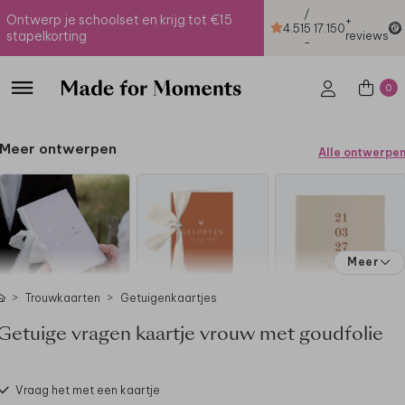
/
Ontwerp je schoolset en krijg tot €15
+
4.51
5
17.150
stapelkorting
reviews
-
0
Meer ontwerpen
Alle ontwerpe
Meer
Trouwkaarten
Getuigenkaartjes
Getuige vragen kaartje vrouw met goudfolie
Vraag het met een kaartje