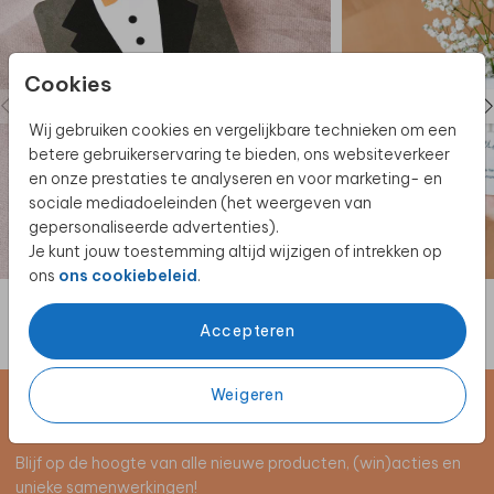
Cookies
Wij gebruiken cookies en vergelijkbare technieken om een
betere gebruikerservaring te bieden, ons websiteverkeer
en onze prestaties te analyseren en voor marketing- en
sociale mediadoeleinden (het weergeven van
gepersonaliseerde advertenties).
Je kunt jouw toestemming altijd wijzigen of intrekken op
GETUIGENKAART
ons
ons cookiebeleid
.
Accepteren
Weigeren
Schrijf je in voor de nieuwsbrief
Blijf op de hoogte van alle nieuwe producten, (win)acties en
unieke samenwerkingen!