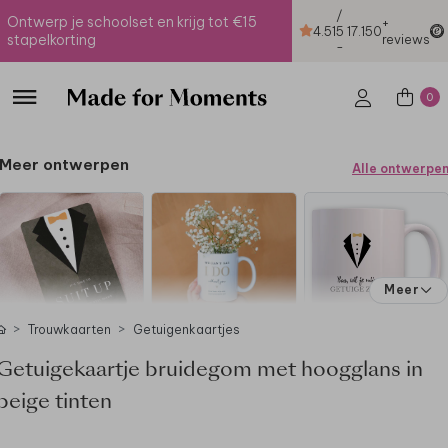
/
Ontwerp je schoolset en krijg tot €15
+
4.51
5
17.150
stapelkorting
reviews
-
0
Meer ontwerpen
Alle ontwerpe
Meer
Trouwkaarten
Getuigenkaartjes
Getuigekaartje bruidegom met hoogglans in
beige tinten