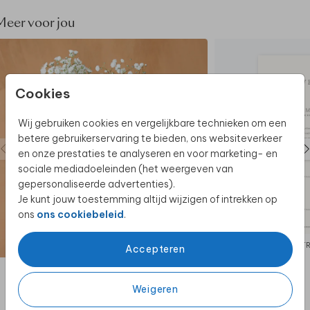
• Foliedruk is mogelijk
• Enkel mogelijk op mat papier
Meer voor jou
• Levertijd: 2-3 werkdagen
Cookies
Wij gebruiken cookies en vergelijkbare technieken om een
betere gebruikerservaring te bieden, ons websiteverkeer
en onze prestaties te analyseren en voor marketing- en
sociale mediadoeleinden (het weergeven van
gepersonaliseerde advertenties).
Je kunt jouw toestemming altijd wijzigen of intrekken op
ons
ons cookiebeleid
.
MOK
T
Accepteren
Weigeren