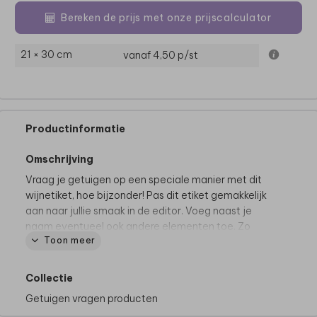
Bereken de prijs met onze prijscalculator
21 × 30 cm
vanaf 4,50
p/st
Productinformatie
Omschrijving
Vraag je getuigen op een speciale manier met dit
wijnetiket, hoe bijzonder! Pas dit etiket gemakkelijk
aan naar jullie smaak in de editor. Voeg naast je
naam eventueel ook andere elementen toe. Zo
Toon meer
maak je het wijnetiket helemaal eigen.
Specificaties:
Collectie
• Formaat: 110x80mm
Getuigen vragen producten
• Aantal etiketten per vel: 5