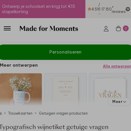
/
Ontwerp je schoolset en krijg tot €15
+
4.51
5
17.150
stapelkorting
reviews
-
0
Personaliseren
Meer ontwerpen
Alle ontwerpe
Meer
Trouwkaarten
Getuigen vragen producten
Typografisch wijnetiket getuige vragen