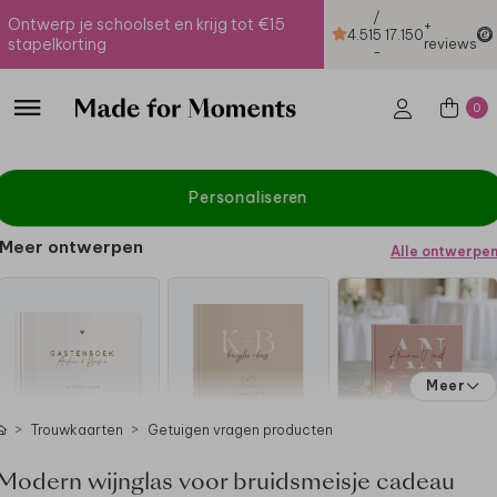
/
Ontwerp je schoolset en krijg tot €15
+
4.51
5
17.150
stapelkorting
reviews
-
0
Personaliseren
Meer ontwerpen
Alle ontwerpe
Meer
Trouwkaarten
Getuigen vragen producten
Modern wijnglas voor bruidsmeisje cadeau