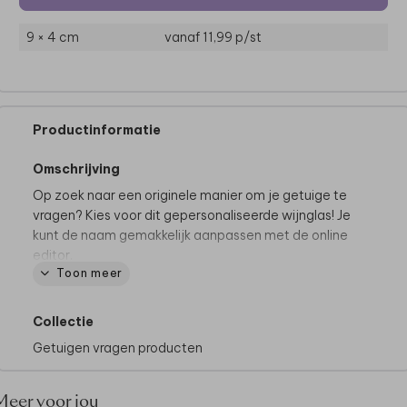
9 × 4 cm
vanaf 11,99
p/st
Productinformatie
Omschrijving
Op zoek naar een originele manier om je getuige te
vragen? Kies voor dit gepersonaliseerde wijnglas! Je
kunt de naam gemakkelijk aanpassen met de online
editor.
Toon meer
Collectie
Getuigen vragen producten
Meer voor jou