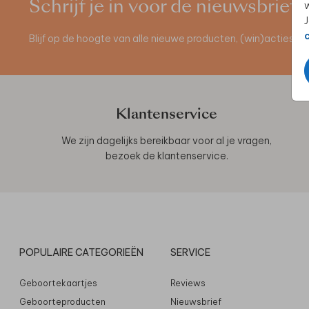
Schrijf je in voor de nieuwsbrief
w
J
Blijf op de hoogte van alle nieuwe producten, (win)acties 
Klantenservice
We zijn dagelijks bereikbaar voor al je vragen,
bezoek de
klantenservice
.
POPULAIRE CATEGORIEËN
SERVICE
Geboortekaartjes
Reviews
Geboorteproducten
Nieuwsbrief