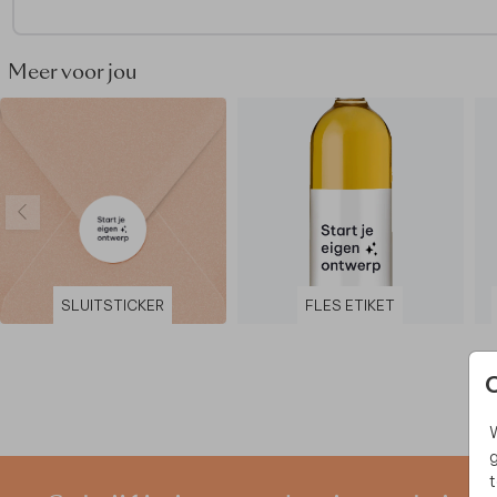
• Gedrukt op mat stickermateriaal
Meer voor jou
SLUITSTICKER
FLES ETIKET
W
g
t