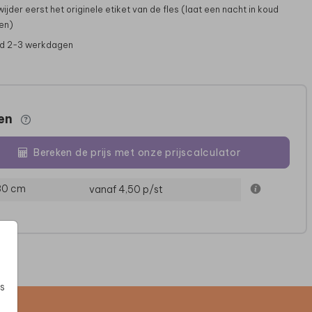
wijder eerst het originele etiket van de fles (laat een nacht in koud
en)
jd 2-3 werkdagen
zen
Bereken de prijs met onze prijscalculator
 30 cm
vanaf 4,50
p/st
FLES ETIKET
STICKER
s