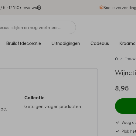
1
/ 5 -
17.150
+ reviews
Snelle verzendin
Bruiloftdecoratie
Uitnodigingen
Cadeaus
Kraamc
Trouw
Wijneti
8,95
Collectie
Getuigen vragen producten
toe.
Voeg ee
Plak het