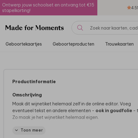
Ontwerp jouw schoolset en ontvang tot €15
4.5
stapelkorting!
Geboortekaartjes
Geboorteproducten
Trouwkaarten
Productinformatie
Omschrijving
Maak dit wijnetiket helemaal zelf in de online editor. Voeg
eventueel tekst en andere elementen -
ook in goudfolie
- 
Zo maak je het wijnetiket helemaal eigen.
Toon meer
Specificaties:
• 6 etiketten per vel