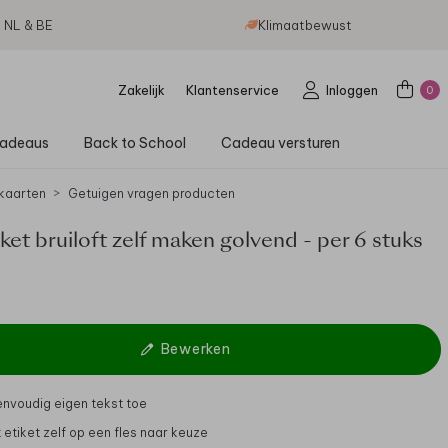
g NL & BE
Klimaatbewust
Zakelijk
Klantenservice
Inloggen
0
adeaus
Back to School
Cadeau versturen
kaarten
Getuigen vragen producten
ket bruiloft zelf maken golvend - per 6 stuks
Bewerken
nvoudig eigen tekst toe
 etiket zelf op een fles naar keuze