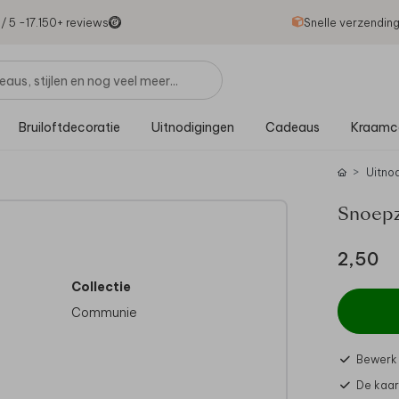
1
/ 5 -
17.150
+ reviews
Snelle verzendin
Bruiloftdecoratie
Uitnodigingen
Cadeaus
Kraamc
Uitno
Snoepza
2,50
Collectie
Communie
Bewerk 
De kaar
e