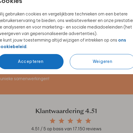
Cookies
ij gebruiken cookies en vergelijkbare technieken om een betere
ebruikerservaring te bieden, ons websiteverkeer en onze prestatie
STICKER
LABELTJE
e analyseren en voor marketing- en sociale mediadoeleinden (het
eergeven van gepersonaliseerde advertenties).
e kunt jouw toestemming altijd wijzigen of intrekken op ons
ons
cookiebeleid
.
Accepteren
Weigeren
en unieke samenwerkingen!
Klantwaardering
4.51
4.51
/ 5 op basis van
17.150
reviews