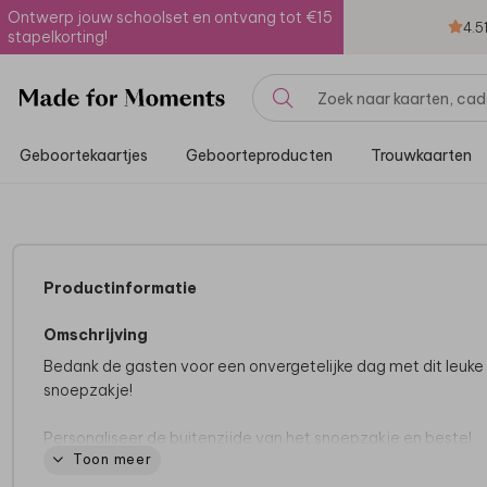
Ontwerp jouw schoolset en ontvang tot €15
4.5
stapelkorting!
Geboortekaartjes
Geboorteproducten
Trouwkaarten
Productinformatie
Omschrijving
Bedank de gasten voor een onvergetelijke dag met dit leuke
snoepzakje!
Personaliseer de buitenzijde van het snoepzakje en bestel
Toon meer
meteen de
zakjes
en
splitpen
mee, om de snoepzakjes
compleet te maken. Je hoeft enkel de snoepjes nog zelf uit t