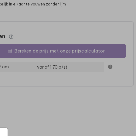
lijk in elkaar te vouwen zonder lijm
zen
Bereken de prijs met onze prijscalculator
7 cm
vanaf 1,70
p/st
SNOEPZAKJE
SNOEPZAKJE