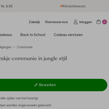
g NL & BE
Klimaatbewust
Zakelijk
Klantenservice
Inloggen
0
adeaus
Back to School
Cadeau versturen
digingen
Communie
kje communie in jungle stjil
Bewerken
alle zijdes van het kaartje
tjes worden ongevouwen geleverd