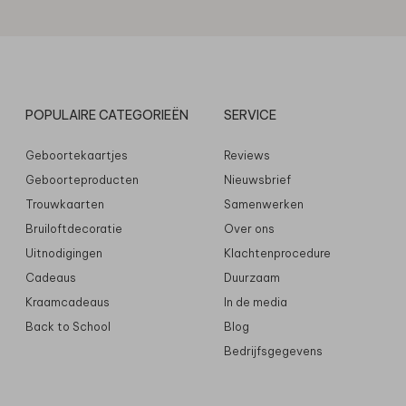
POPULAIRE CATEGORIEËN
SERVICE
Geboortekaartjes
Reviews
Geboorteproducten
Nieuwsbrief
Trouwkaarten
Samenwerken
Bruiloftdecoratie
Over ons
Uitnodigingen
Klachtenprocedure
Cadeaus
Duurzaam
Kraamcadeaus
In de media
Back to School
Blog
Bedrijfsgegevens