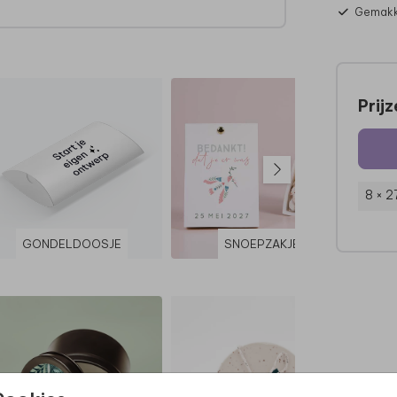
Gemakke
Prij
8 × 2
GONDELDOOSJE
SNOEPZAKJE