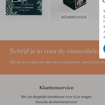
W
g
BEDANKDOOSJE
t
w
J
Schrijf je in voor de nieuwsbrief
Blijf op de hoogte van alle nieuwe producten, (win)acties 
Klantenservice
We zijn dagelijks bereikbaar voor al je vragen,
bezoek de
klantenservice
.